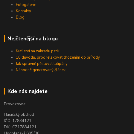
Fotogalerie
Kontakty
Blog
Nejčtenější na blogu
Kutilství na zahradu patří
10 důvodů, proč relaxovat chozením do přírody
Jak správně pěstovat tulipány
Náhodně generovaný článek
Kde nás najdete
Provozovna:
Hasičský obchod
IČO: 17834121
DIČ: CZ17834121
Hodolanská 805/30