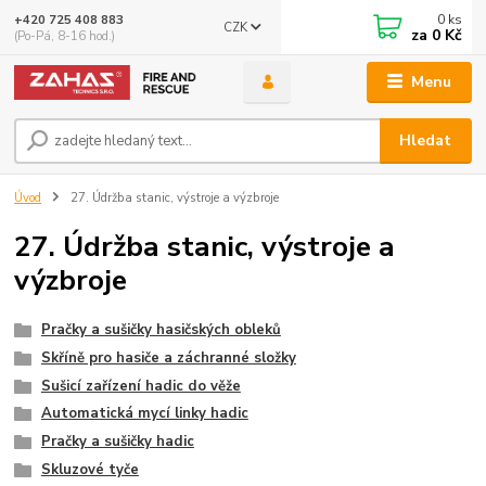
0
ks
+420 725 408 883
CZK
za
0 Kč
(Po-Pá, 8-16 hod.)
Menu
Hledat
Úvod
27. Údržba stanic, výstroje a výzbroje
27. Údržba stanic, výstroje a
výzbroje
Pračky a sušičky hasičských obleků
Skříně pro hasiče a záchranné složky
Sušicí zařízení hadic do věže
Automatická mycí linky hadic
Pračky a sušičky hadic
Skluzové tyče