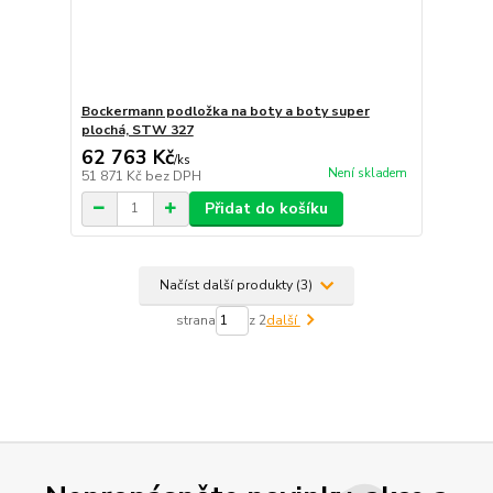
Bockermann podložka na boty a boty super
plochá, STW 327
62 763 Kč
/
ks
Není skladem
51 871 Kč
bez DPH
Přidat do košíku
Načíst další produkty (3)
strana
z 2
další