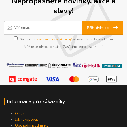
Nepropásněte novinky, akce a
slevy!
Přihlásit se
Souhlasím se
zpracováním osobních údajů
za účelem rozesílky newsletteru.
Můžete se kdykoli odhlásit. Zasíláme jednou za 14 dní.
Informace pro zákazníky
O nás
Jak nakupovat
Obchodní podmínky