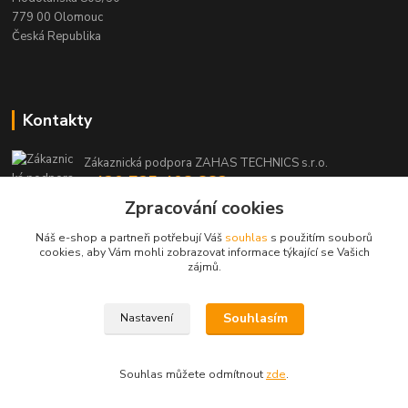
779 00 Olomouc
Česká Republika
Kontakty
Zákaznická podpora ZAHAS TECHNICS s.r.o.
+420 725 408 883
(Po-Pá, 8-16 hod.)
Zpracování cookies
Náš e-shop a partneři potřebují Váš
souhlas
s použitím souborů
info@zahas-technics.eu
cookies, aby Vám mohli zobrazovat informace týkající se Vašich
zájmů.
Souhlasím
Nastavení
© ZAHAS TECHNICS s.r.o. 2023
Souhlas můžete odmítnout
zde
.
Vytvořeno na
Eshop-rychle.cz