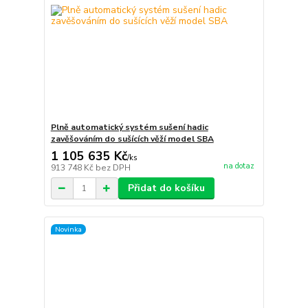
Plně automatický systém sušení hadic
zavěšováním do sušících věží model SBA
1 105 635 Kč
/
ks
na dotaz
913 748 Kč
bez DPH
Přidat do košíku
Novinka