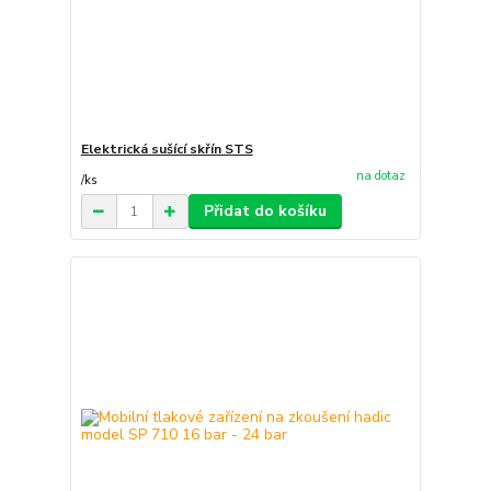
Elektrická sušící skřín STS
na dotaz
/
ks
Přidat do košíku