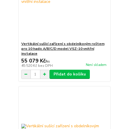
Vertikální sušící zařízení s obdelníkovým roštem
pro 10 hadic A/B/C/D model VSZ-10 vnitřní
instalace
55 079 Kč
/
ks
Není skladem
45 520 Kč
bez DPH
Přidat do košíku