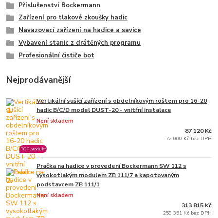
Příslušenství Bockermann
Zařízení pro tlakové zkoušky hadic
Navazovací zařízení na hadice a savice
Vybavení stanic z drátěných programu
Profesionální čističe bot
Nejprodávanější
Vertikální sušící zařízení s obdelníkovým roštem pro 16-20
1.
hadic B/C/D model DUST-20 - vnitřní instalace
Není skladem
87 120 Kč
72 000 Kč bez DPH
TOP produkt
Pračka na hadice v provedení Bockermann SW 112 s
vysokotlakým modulem ZB 111/7 a kapotovaným
2.
podstavcem ZB 111/1
Není skladem
313 815 Kč
259 351 Kč bez DPH