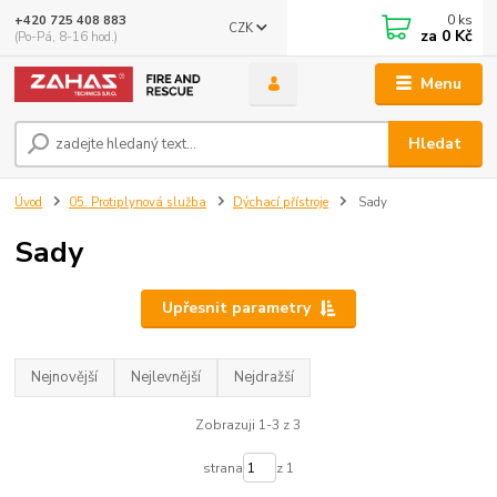
0
ks
+420 725 408 883
CZK
za
0 Kč
(Po-Pá, 8-16 hod.)
Menu
Hledat
Úvod
05. Protiplynová služba
Dýchací přístroje
Sady
Sady
Upřesnit parametry
Nejnovější
Nejlevnější
Nejdražší
Zobrazuji 1-3 z 3
strana
z 1