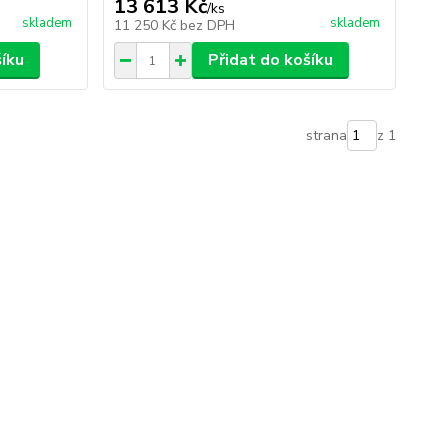
13 613 Kč
/
ks
skladem
skladem
11 250 Kč
bez DPH
šíku
Přidat do košíku
strana
z 1