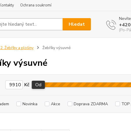
Kontakty
Ochrana soukromí
Nevíte
Hledat
+420
(Po-Pá
2. Žebříky a plošiny
Žebříky výsuvné
íky výsuvné
Kč
Od
adem
Novinka
Akce
Doprava ZDARMA
TOP 