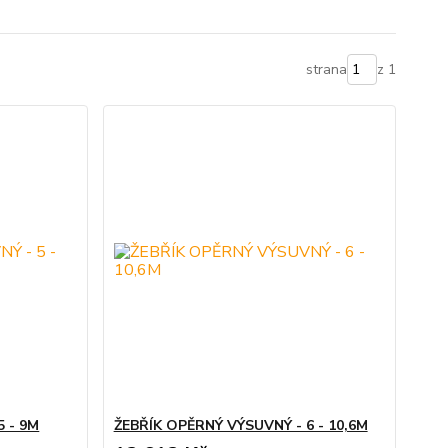
strana
z 1
5 - 9M
ŽEBŘÍK OPĚRNÝ VÝSUVNÝ - 6 - 10,6M