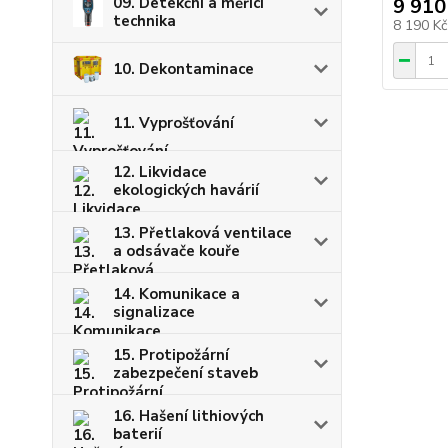
9 910
09. Detekční a měřící
technika
8 190 K
10. Dekontaminace
11. Vyprošťování
12. Likvidace
ekologických havárií
13. Přetlaková ventilace
a odsávače kouře
14. Komunikace a
signalizace
15. Protipožární
zabezpečení staveb
16. Hašení lithiových
baterií