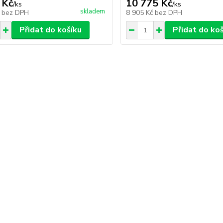
 Kč
10 775 Kč
/
ks
/
ks
skladem
č
bez DPH
8 905 Kč
bez DPH
Přidat do košíku
Přidat do ko