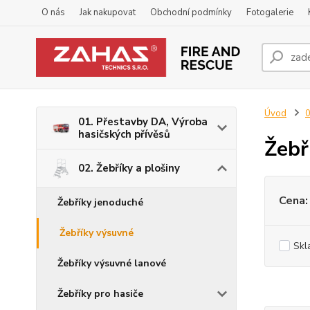
O nás
Jak nakupovat
Obchodní podmínky
Fotogalerie
Úvod
0
01. Přestavby DA, Výroba
hasičských přívěsů
Žebř
02. Žebříky a plošiny
Cena:
Žebříky jenoduché
Žebříky výsuvné
Skl
Žebříky výsuvné lanové
Žebříky pro hasiče