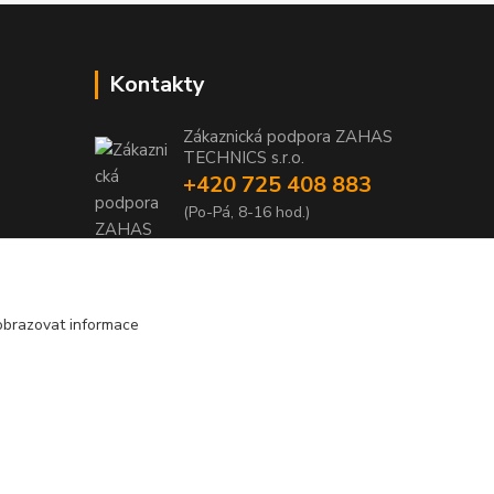
Kontakty
Zákaznická podpora ZAHAS
TECHNICS s.r.o.
+420 725 408 883
1
(Po-Pá, 8-16 hod.)
1
info@zahas-technics.eu
obrazovat informace
Vytvořeno na
Eshop-rychle.cz