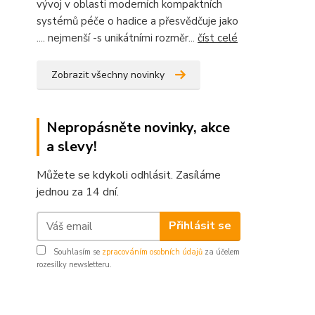
vývoj v oblasti moderních kompaktních
systémů péče o hadice a přesvědčuje jako
.... nejmenší -s unikátními rozměr...
číst celé
Zobrazit všechny novinky
Nepropásněte novinky, akce
a slevy!
Můžete se kdykoli odhlásit. Zasíláme
jednou za 14 dní.
Přihlásit se
Souhlasím se
zpracováním osobních údajů
za účelem
rozesílky newsletteru.