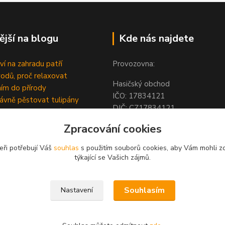
ější na blogu
Kde nás najdete
ví na zahradu patří
Provozovna:
odů, proč relaxovat
Hasičský obchod
ím do přírody
IČO: 1783412
rávně pěstovat tulipány
DIČ: CZ1783412
ně generovaný článek
Hodolanská 805/30
Zpracování cookies
779 00 Olomouc
Česká Republika
eři potřebují Váš
souhlas
s použitím souborů cookies, aby Vám mohli z
týkající se Vašich zájmů.
Souhlasím
Nastavení