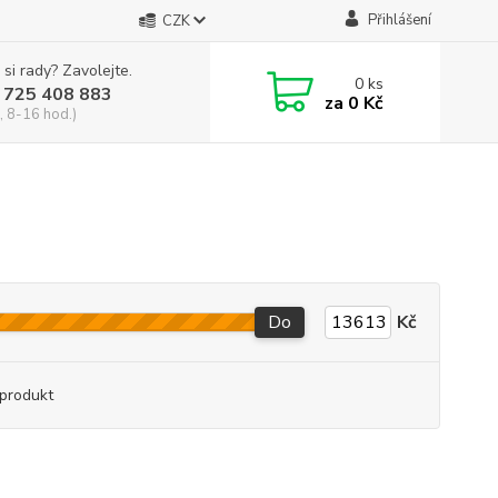
Přihlášení
CZK
 si rady? Zavolejte.
0
ks
 725 408 883
za
0 Kč
, 8-16 hod.)
Do
Kč
produkt