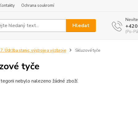
Kontakty
Ochrana soukromí
Nevíte
Hledat
+420
(Po-Pá
7. Údržba stanic, výstroje a výzbroje
Skluzové tyče
zové tyče
tegorii nebylo nalezeno žádné zboží.