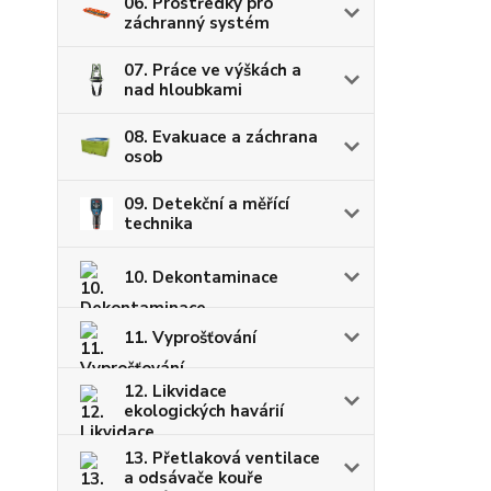
06. Prostředky pro
záchranný systém
07. Práce ve výškách a
nad hloubkami
08. Evakuace a záchrana
osob
09. Detekční a měřící
technika
10. Dekontaminace
11. Vyprošťování
12. Likvidace
ekologických havárií
13. Přetlaková ventilace
a odsávače kouře