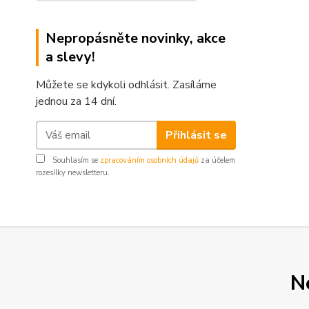
Nepropásněte novinky, akce
a slevy!
Můžete se kdykoli odhlásit. Zasíláme
jednou za 14 dní.
Přihlásit se
Souhlasím se
zpracováním osobních údajů
za účelem
rozesílky newsletteru.
N