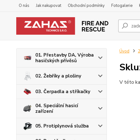
O nás
Jak nakupovat
Obchodní podmínky
Fotogalerie
Úvod
2
01. Přestavby DA, Výroba
hasičských přívěsů
Sklu
02. Žebříky a plošiny
V této ka
03. Čerpadla a stříkačky
04. Speciální hasicí
zařízení
05. Protiplynová služba