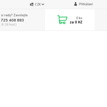
Přihlášení
CZK
 si rady? Zavolejte.
0
ks
 725 408 883
za
0 Kč
, 8-16 hod.)