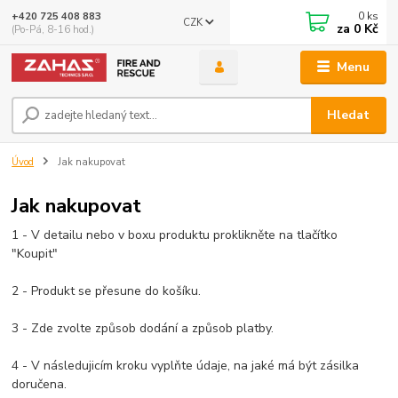
0
ks
+420 725 408 883
CZK
za
0 Kč
(Po-Pá, 8-16 hod.)
Menu
Hledat
Úvod
Jak nakupovat
Jak nakupovat
1 - V detailu nebo v boxu produktu proklikněte na tlačítko
"Koupit"
2 - Produkt se přesune do košíku.
3 - Zde zvolte způsob dodání a způsob platby.
4 - V následujicím kroku vyplňte údaje, na jaké má být zásilka
doručena.