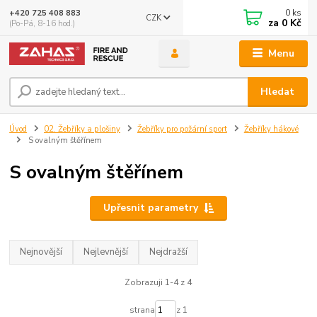
0
ks
+420 725 408 883
CZK
za
0 Kč
(Po-Pá, 8-16 hod.)
Menu
Hledat
Úvod
02. Žebříky a plošiny
Žebříky pro požární sport
Žebříky hákové
S ovalným štěřínem
S ovalným štěřínem
Upřesnit parametry
Nejnovější
Nejlevnější
Nejdražší
Zobrazuji 1-4 z 4
strana
z 1