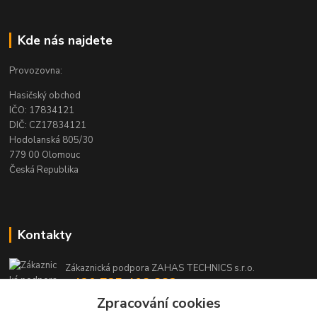
Kde nás najdete
Provozovna:
Hasičský obchod
IČO: 17834121
DIČ: CZ17834121
Hodolanská 805/30
779 00 Olomouc
Česká Republika
Kontakty
Zákaznická podpora ZAHAS TECHNICS s.r.o.
+420 725 408 883
(Po-Pá, 8-16 hod.)
Zpracování cookies