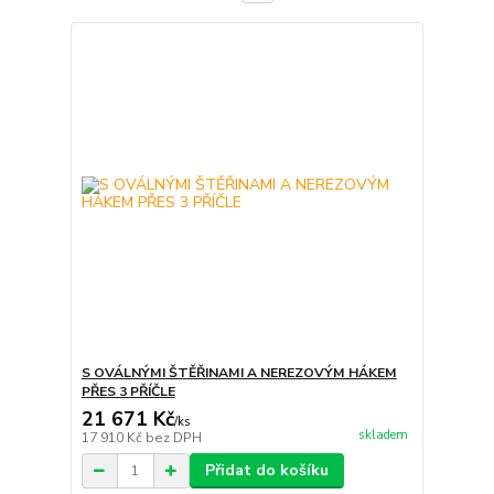
S OVÁLNÝMI ŠTĚŘINAMI A NEREZOVÝM HÁKEM
PŘES 3 PŘÍČLE
21 671 Kč
/
ks
skladem
17 910 Kč
bez DPH
Přidat do košíku