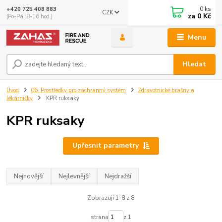
0
ks
+420 725 408 883
CZK
za
0 Kč
(Po-Pá, 8-16 hod.)
Menu
Hledat
Úvod
06. Prostředky pro záchranný systém
Zdravotnické brašny a
lékárničky
KPR ruksaky
KPR ruksaky
Upřesnit parametry
Nejnovější
Nejlevnější
Nejdražší
Zobrazuji 1-8 z 8
strana
z 1