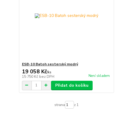
ESB-10 Batoh sesterský modrý
19 058 Kč
/
ks
Není skladem
15 750 Kč
bez DPH
Přidat do košíku
strana
z 1