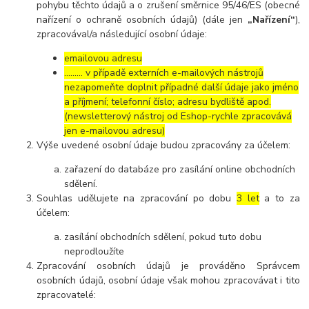
pohybu těchto údajů a o zrušení směrnice 95/46/ES (obecné
nařízení o ochraně osobních údajů) (dále jen
„Nařízení“
),
zpracovával/a následující osobní údaje:
emailovou adresu
……… v případě externích e-mailových nástrojů
nezapomeňte doplnit případné další údaje jako jméno
a příjmení; telefonní číslo; adresu bydliště apod.
(newsletterový nástroj od Eshop-rychle zpracovává
jen e-mailovou adresu)
Výše uvedené osobní údaje budou zpracovány za účelem:
zařazení do databáze pro zasílání online obchodních
sdělení.
Souhlas udělujete na zpracování po dobu
3 let
a to za
účelem:
zasílání obchodních sdělení, pokud tuto dobu
neprodloužíte
Zpracování osobních údajů je prováděno Správcem
osobních údajů, osobní údaje však mohou zpracovávat i tito
zpracovatelé: