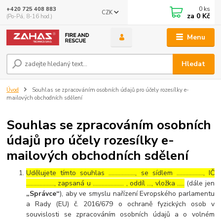
0
ks
+420 725 408 883
CZK
za
0 Kč
(Po-Pá, 8-16 hod.)
Menu
Hledat
Úvod
Souhlas se zpracováním osobních údajů pro účely rozesílky e-
mailových obchodních sdělení
Souhlas se zpracováním osobních
údajů pro účely rozesílky e-
mailových obchodních sdělení
Udělujete tímto souhlas ……………..., se sídlem ………………, IČ
………………., zapsaná u ………………… , oddíl …, vložka …..
(dále jen
„Správce“
), aby ve smyslu nařízení Evropského parlamentu
a Rady (EU) č. 2016/679 o ochraně fyzických osob v
souvislosti se zpracováním osobních údajů a o volném