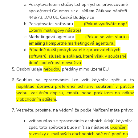
Poskytovatelem služby Eshop-rychle, provozované
společností Golemos s.r.o., sídlem Zátkovo nábřeží
448/73, 370 01, České Budějovice
Poskytovatel softwaru
……… (Pokud využíváte např.
Externí mailingový nástroj.)
Marketingová agentura
……… (Pokud se vám stará o
emailing kompletně marketingová agentura.)
Případně další poskytovatelé zpracovatelských
softwarů, služeb a aplikací, které však v současné
době společnost nevyužívá.
Osobní údaje
nebudou
předány mimo území EU.
Souhlas se zpracováním lze vzít kdykoliv zpět, a to
například úpravou preferencí ochrany soukromí v patičce
webu, zasláním dopisu, emailu nebo proklikem na odkaz
v obchodním sdělení
.
Vezměte, prosíme, na vědomí, že podle Nařízení máte právo:
vzít souhlas se zpracováním osobních údajů kdykoliv
zpět, toto zpětvzetí bude mít za následek
ukončení
rozesílky e-mailových obchodních sdělení, popř. na