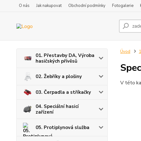
O nás
Jak nakupovat
Obchodní podmínky
Fotogalerie
Úvod
1
01. Přestavby DA, Výroba
hasičských přívěsů
Spec
02. Žebříky a plošiny
V této ka
03. Čerpadla a stříkačky
04. Speciální hasicí
zařízení
05. Protiplynová služba