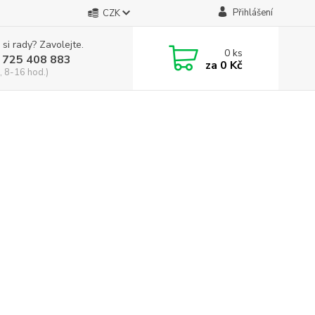
Přihlášení
CZK
 si rady? Zavolejte.
0
ks
 725 408 883
za
0 Kč
, 8-16 hod.)