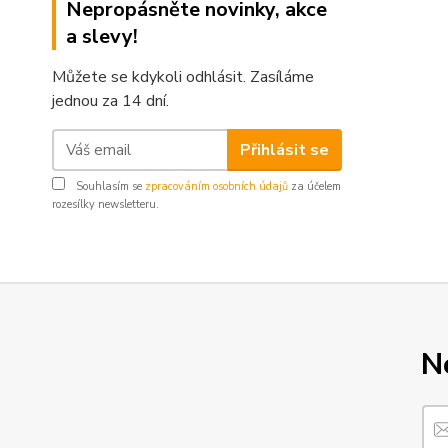
Nepropásněte novinky, akce
a slevy!
Můžete se kdykoli odhlásit. Zasíláme
jednou za 14 dní.
Přihlásit se
Souhlasím se
zpracováním osobních údajů
za účelem
rozesílky newsletteru.
N