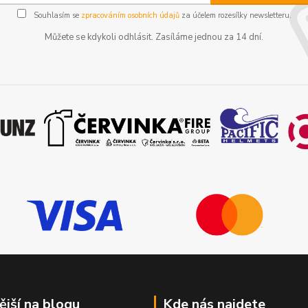
Souhlasím se
zpracováním osobních údajů
za účelem rozesílky newsletteru.
Můžete se kdykoli odhlásit. Zasíláme jednou za 14 dní.
ější na blogu
Kde nás najdete