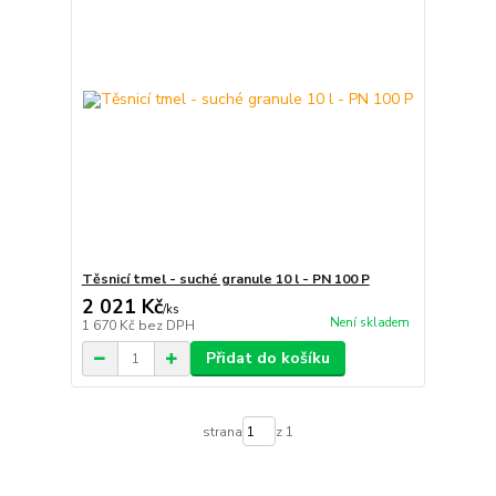
Těsnicí tmel - suché granule 10 l - PN 100 P
2 021 Kč
/
ks
Není skladem
1 670 Kč
bez DPH
Přidat do košíku
strana
z 1