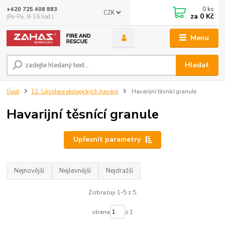
0
ks
+420 725 408 883
CZK
za
0 Kč
(Po-Pá, 8-16 hod.)
Menu
Hledat
Úvod
12. Likvidace ekologických havárií
Havarijní těsnící granule
Havarijní těsnící granule
Upřesnit parametry
Nejnovější
Nejlevnější
Nejdražší
Zobrazuji 1-5 z 5
strana
z 1