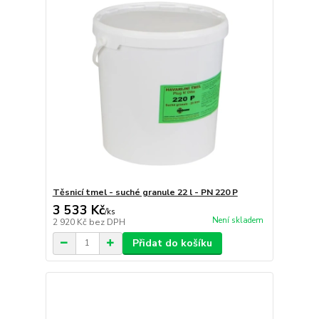
Těsnicí tmel - suché granule 22 l - PN 220 P
3 533 Kč
/
ks
Není skladem
2 920 Kč
bez DPH
Přidat do košíku