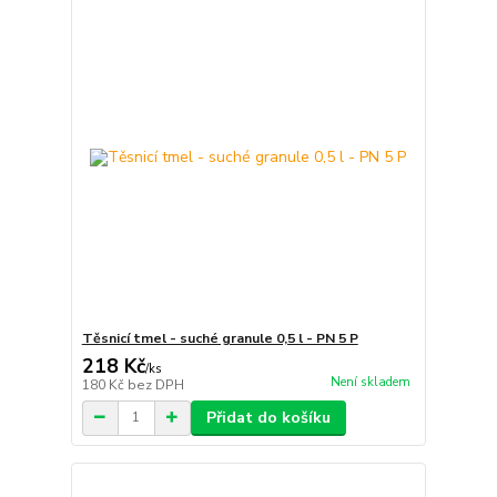
Těsnicí tmel - suché granule 0,5 l - PN 5 P
218 Kč
/
ks
Není skladem
180 Kč
bez DPH
Přidat do košíku