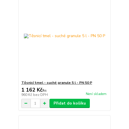
Těsnicí tmel - suché granule 5 l - PN 50 P
1 162 Kč
/
ks
Není skladem
960 Kč
bez DPH
Přidat do košíku