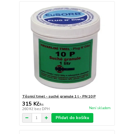
Těsnicí tmel - suché granule 1 l - PN 10 P
315 Kč
/
ks
Není skladem
260 Kč
bez DPH
Přidat do košíku