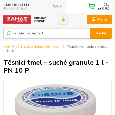
0
ks
+420 725 408 883
CZK
za
0 Kč
(Po-Pá, 8-16 hod.)
Menu
Hledat
Úvod
12. Likvidace ekologických havárií
Těsnicí tmel - suché granule 1 l
- PN 10 P
Těsnicí tmel - suché granule 1 l -
PN 10 P