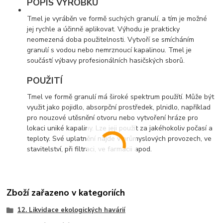
POPIS VÝROBKU
Tmel je vyráběn ve formě suchých granulí, a tím je možné
jej rychle a účinně aplikovat. Výhodu je prakticky
neomezená doba použitelnosti. Vytvoří se smícháním
granulí s vodou nebo nemrznoucí kapalinou. Tmel je
součástí výbavy profesionálních hasičských sborů.
POUŽITÍ
Tmel ve formě granulí má široké spektrum použítí. Může být
využit jako pojidlo, absorpční prostředek, plnidlo, například
pro nouzové utěsnění otvoru nebo vytvoření hráze pro
lokaci uniké kapaliny. Lze jeji použít za jakéhokoliv počasí a
teploty. Své uplatnění najde v průmyslových provozech, ve
stavitelství, při filtraci, ve farmacii apod.
Zboží zařazeno v kategoriích
12. Likvidace ekologických havárií