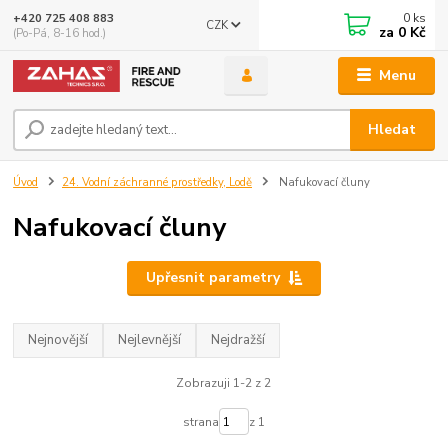
0
ks
+420 725 408 883
CZK
za
0 Kč
(Po-Pá, 8-16 hod.)
Menu
Hledat
Úvod
24. Vodní záchranné prostředky, Lodě
Nafukovací čluny
Nafukovací čluny
Upřesnit parametry
Nejnovější
Nejlevnější
Nejdražší
Zobrazuji 1-2 z 2
strana
z 1