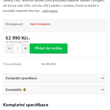
vznikla 1992, dříve při výrobě člunů používaly materiál Valmex 1450g/m2
do konce roku 2011 od roku 2012 přešla s výrobou člunů na dražší a
pevnější materiál Hey-tex...
celý popis
Dostupnost
Není skladem
52 990 Kč
/
ks
43 793 Kč
bez DPH
Přidat do košíku
Číslo produktu:
24-03-002
Kompletní specifikace
Komentáře
0
Kompletní specifikace