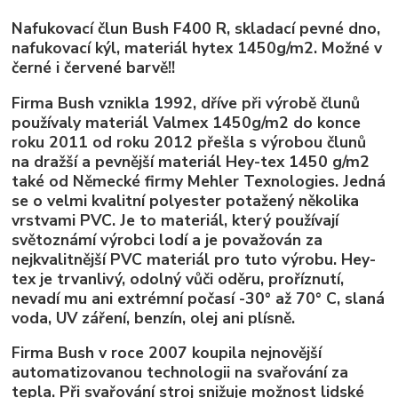
Nafukovací člun Bush F400 R, skladací pevné dno,
nafukovací kýl, materiál hytex 1450g/m2. Možné v
černé i červené barvě!!
Firma Bush vznikla 1992, dříve při výrobě člunů
používaly materiál Valmex 1450g/m2 do konce
roku 2011 od roku 2012 přešla s výrobou člunů
na dražší a pevnější materiál Hey-tex 1450 g/m2
také od Německé firmy Mehler Texnologies. Jedná
se o velmi kvalitní polyester potažený několika
vrstvami PVC. Je to materiál, který používají
světoznámí výrobci lodí a je považován za
nejkvalitnější PVC materiál pro tuto výrobu. Hey-
tex je trvanlivý, odolný vůči oděru, proříznutí,
nevadí mu ani extrémní počasí -30° až 70° C, slaná
voda, UV záření, benzín, olej ani plísně.
Firma Bush v roce 2007 koupila nejnovější
automatizovanou technologii na svařování za
tepla. Při svařování stroj snižuje možnost lidské