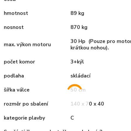
hmotnost
89 kg
nosnost
870 kg
30 Hp (Pouze pro motor
max. výkon motoru
krátkou nohou).
počet komor
3+kýl
podlaha
skládací
šířka válce
50 cm
rozměr po sbalení
140 x 70 x 40
kategorie plavby
C