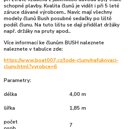
schopné plavby. Kvalita člunů je vidět i při 5 leté
záruce dávané výrobcem.. Navíc mají všechny
modely člunů Bush posubné sedačky po liště
podél člunu. Na tuto lištu se dají přidělat držáky
např. držáky na pruty apod..
Více informací ke člunům BUSH naleznete
naleznete v tabulce zde:
https://www.boat007.cz/lode-cluny/nafukovaci-
cluny.html?vyrobce=6
Parametry:
délka
4,00 m
šířka
1,85 m
počet
7
osob