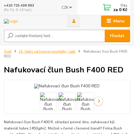
0
ks
+420 725 408 883
CZK
za
0 Kč
(Po-Pá, 8-16 hod.)
Menu
Hledat
Úvod
24. Vodní záchranné prostředky, Lodě
Nafukovací člun Bush F400
RED
Nafukovací člun Bush F400 RED
Nafukovací člun Bush F400 R, skladací pevné dno, nafukovací kýl,
materiál hytex 1450g/m2. Možné v černé i červené barvě!! Firma Bush