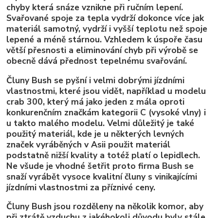
chyby která snáze vznikne při ručním lepení.
Svařované spoje za tepla vydrží dokonce více jak
materiál samotný, vydrží i vyšší teplotu než spoje
lepené a méně stárnou. Vzhledem k úspoře času
větší přesnosti a eliminování chyb při výrobě se
obecně dává přednost tepelnému svařování.
Čluny Bush se pyšní i velmi dobrými jízdními
vlastnostmi, které jsou vidět, například u modelu
crab 300, který má jako jeden z mála oproti
konkurenčním značkám kategorii C (vysoké vlny) i
u takto malého modelu. Velmi důležitý je také
použitý materiál, kde je u některých levných
značek vyráběných v Asii použit materiál
podstatně nižší kvality a totéž platí o lepidlech.
Ne všude je vhodné šetřit proto firma Bush se
snaží vyrábět vysoce kvalitní čluny s vinikajícími
jízdními vlastnostmi za příznivé ceny.
Čluny Bush jsou rozděleny na několik komor, aby
při ztrátě vzduchu z jakéhokoli důvodu byly stále