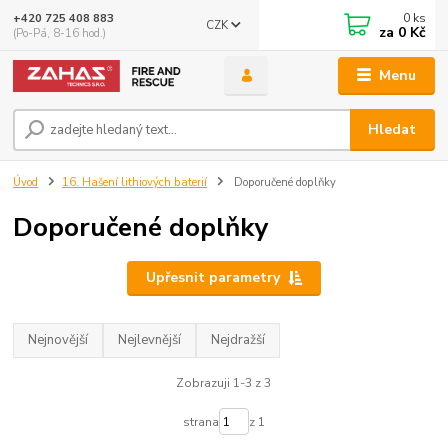
0
ks
+420 725 408 883
CZK
za
0 Kč
(Po-Pá, 8-16 hod.)
Menu
Hledat
Úvod
16. Hašení lithiových baterií
Doporučené doplňky
Doporučené doplňky
Upřesnit parametry
Nejnovější
Nejlevnější
Nejdražší
Zobrazuji 1-3 z 3
strana
z 1