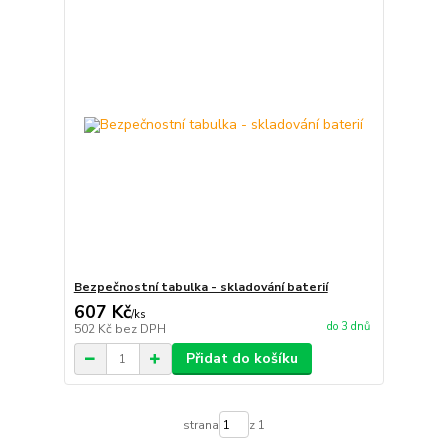
Bezpečnostní tabulka - skladování baterií
607 Kč
/
ks
do 3 dnů
502 Kč
bez DPH
Přidat do košíku
strana
z 1