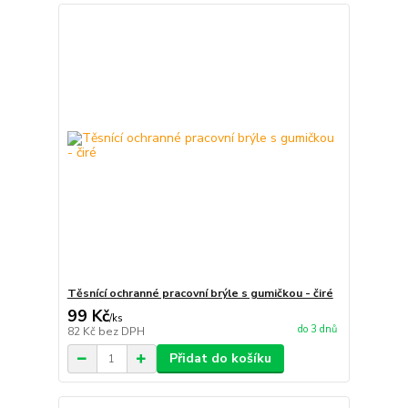
Těsnící ochranné pracovní brýle s gumičkou - čiré
99 Kč
/
ks
do 3 dnů
82 Kč
bez DPH
Přidat do košíku