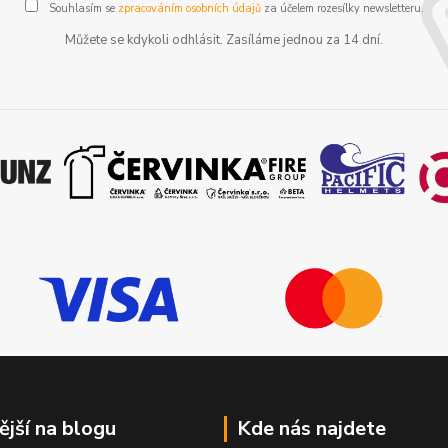
Souhlasím se
zpracováním osobních údajů
za účelem rozesílky newsletteru.
Můžete se kdykoli odhlásit. Zasíláme jednou za 14 dní.
ější na blogu
Kde nás najdete