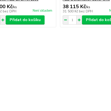
00 Kč
38 115 Kč
/
ks
/
ks
Není skladem
N
Kč
bez DPH
31 500 Kč
bez DPH
Přidat do košíku
Přidat do ko