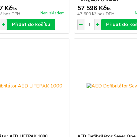
7 Kč
57 596 Kč
/
ks
/
ks
Není skladem
N
Kč
bez DPH
47 600 Kč
bez DPH
Přidat do košíku
Přidat do ko
látor AED LIFEPAK 1000
AED Defibrilátor Saver One