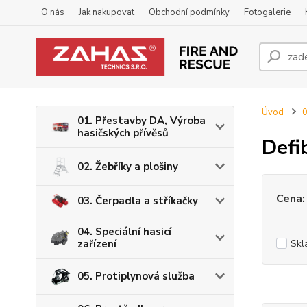
O nás
Jak nakupovat
Obchodní podmínky
Fotogalerie
Úvod
0
01. Přestavby DA, Výroba
hasičských přívěsů
Defi
02. Žebříky a plošiny
Cena:
03. Čerpadla a stříkačky
04. Speciální hasicí
zařízení
Skl
05. Protiplynová služba