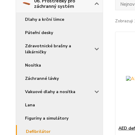
06. Prostředky pro
Nejnově
záchranný systém
Dlahy a krční límce
Zobrazuji 
Páteřní desky
Zdravotnické brašny a
lékárničky
Nosítka
Záchranné lávky
Vakuové dlahy a nosítka
Lana
Figuríny a simulátory
AED def
Defibrilátor