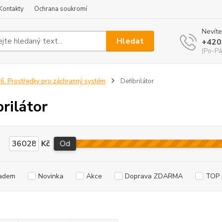
Kontakty
Ochrana soukromí
Nevíte
Hledat
+420
(Po-Pá
6. Prostředky pro záchranný systém
Defibrilátor
brilátor
Kč
Od
adem
Novinka
Akce
Doprava ZDARMA
TOP 