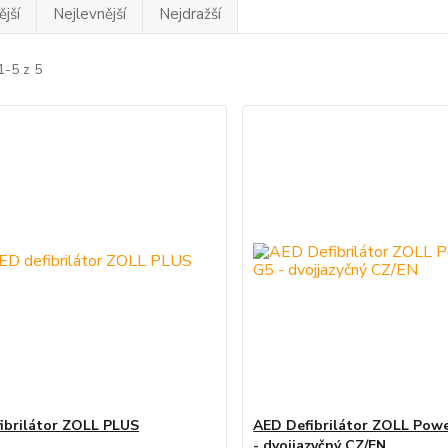
jší
Nejlevnější
Nejdražší
1-5 z 5
ibrilátor ZOLL PLUS
AED Defibrilátor ZOLL Pow
- dvojjazyčný CZ/EN