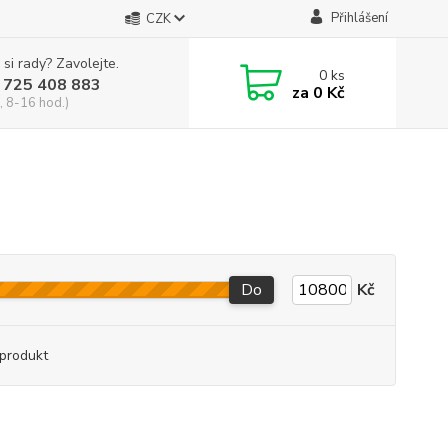
Přihlášení
CZK
 si rady? Zavolejte.
0
ks
 725 408 883
za
0 Kč
, 8-16 hod.)
Do
Kč
produkt