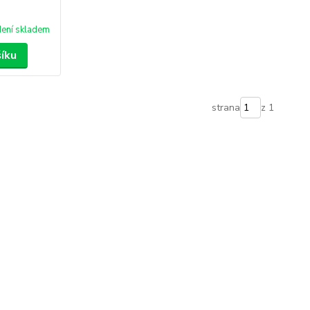
ení skladem
šíku
strana
z 1