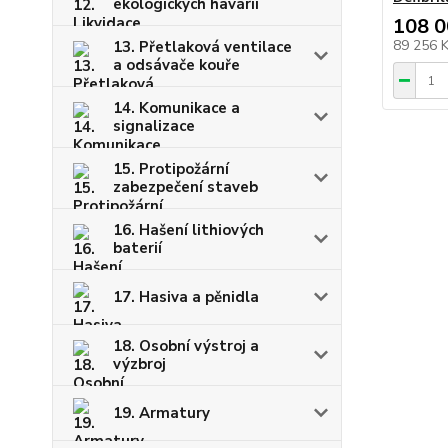
ekologických havárií
108 0
89 256 
13. Přetlaková ventilace
a odsávače kouře
14. Komunikace a
signalizace
15. Protipožární
zabezpečení staveb
16. Hašení lithiových
baterií
17. Hasiva a pěnidla
18. Osobní výstroj a
výzbroj
19. Armatury