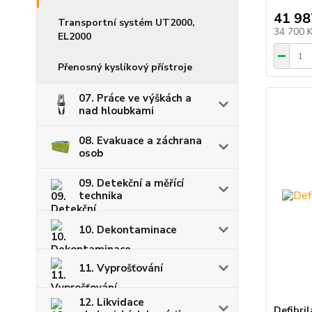
41 98
Transportní systém UT2000,
34 700 
EL2000
Přenosný kyslíkový přístroje
07. Práce ve výškách a
nad hloubkami
08. Evakuace a záchrana
osob
09. Detekční a měřící
technika
10. Dekontaminace
11. Vyprošťování
12. Likvidace
Defibri