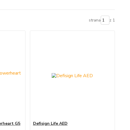
strana
z 1
erheart G5
Defisign Life AED