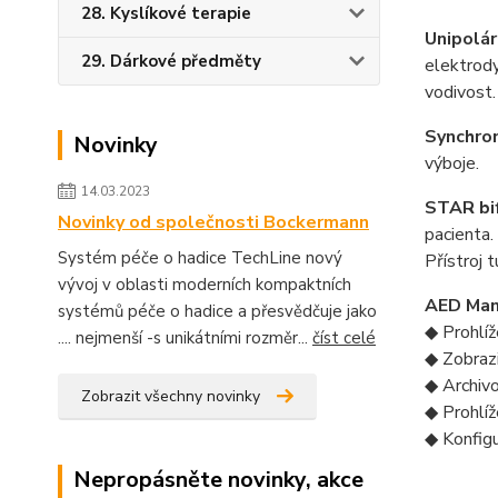
28. Kyslíkové terapie
Unipolár
29. Dárkové předměty
elektrody
vodivost.
Synchron
Novinky
výboje.
14.03.2023
STAR bif
Novinky od společnosti Bockermann
pacienta.
Systém péče o hadice TechLine nový
Přístroj 
vývoj v oblasti moderních kompaktních
AED Man
systémů péče o hadice a přesvědčuje jako
◆
Prohlíž
.... nejmenší -s unikátními rozměr...
číst celé
◆
Zobraz
◆
Archivo
Zobrazit všechny novinky
◆
Prohlí
◆
Konfigu
Nepropásněte novinky, akce