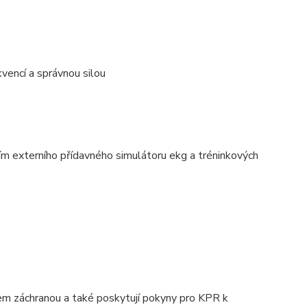
vencí a správnou silou
ením externího přídavného simulátoru ekg a tréninkových
kem záchranou a také poskytují pokyny pro KPR k