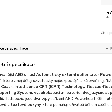
57
47 
Číslo p
etní specifikace
tní specifikace
vanější AED u nás! Automatický externí defibrilátor Power
, které z něj dělají uživatelsky nejbezpečnější a zároveň nejpřís
 Coach, Intellisense CPR (ICPR) Technology, Rescue-Read
Reporting System, vysokokapacitní baterie, dvojjazyčnost p
dů.
K dispozici jsou
dva typy
zařízení AED Powerheart G5 –
pl
ové a textové pokyny
, které pomáhají uživateli během celého p