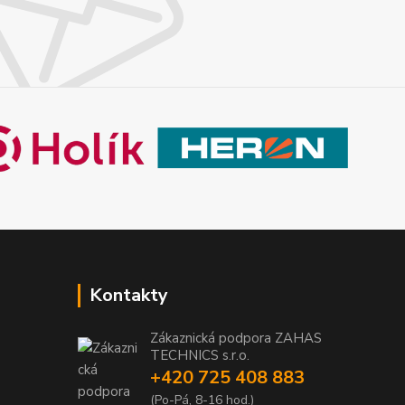
Kontakty
Zákaznická podpora ZAHAS
TECHNICS s.r.o.
+420 725 408 883
1
(Po-Pá, 8-16 hod.)