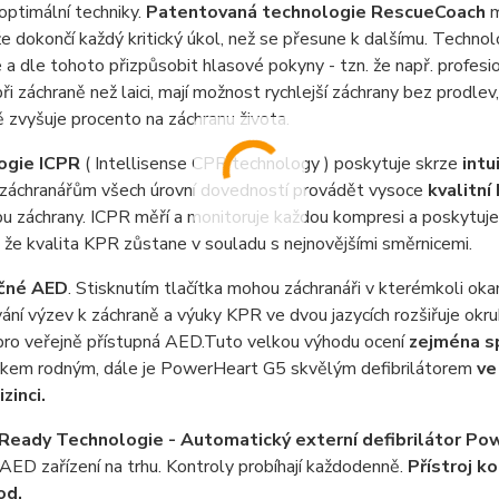
ptimální techniky.
Patentovaná technologie RescueCoach
m
, že dokončí každý kritický úkol, než se přesune k dalšímu. Tech
 a dle tohoto přizpůsobit hlasové pokyny - tzn. že např. profesion
při záchraně než laici, mají možnost rychlejší záchrany bez prodlev,
zvyšuje procento na záchranu života.
ogie ICPR
( Intellisense CPR technology ) poskytuje skrze
intu
 záchranářům všech úrovní dovedností provádět vysoce
kvalitní
u záchrany. ICPR měří a monitoruje každou kompresi a poskytuje
, že kvalita KPR zůstane v souladu s nejnovějšími směrnicemi.
yčné AED
. Stisknutím tlačítka mohou záchranáři v kterémkoli oka
ní výzev k záchraně a výuky KPR ve dvou jazycích rozšiřuje okru
 pro veřejně přístupná AED.Tuto velkou výhodu ocení
zejména s
zykem rodným, dále je PowerHeart G5 skvělým defibrilátorem
ve
izinci.
Ready Technologie - Automatický externí defibrilátor P
AED zařízení na trhu. Kontroly probíhají každodenně.
Přístroj k
od.