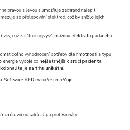
dy na pravou a levou a umožňuje zachránci nalepit
mezuje se přelepování elektrod, což by snížilo jejich
řivky, což zajišťuje nejvyšší možnou efektivitu podaného
tomatického vyhodnocení potřeby dle hmotnosti a typu
o energie výboje co
nejšetrnější k srdci pacienta
.
kcionalita je na trhu unikátní.
lu.
Software AED manažer umožňuje:
ech úrovní od laiků až po profesionály.