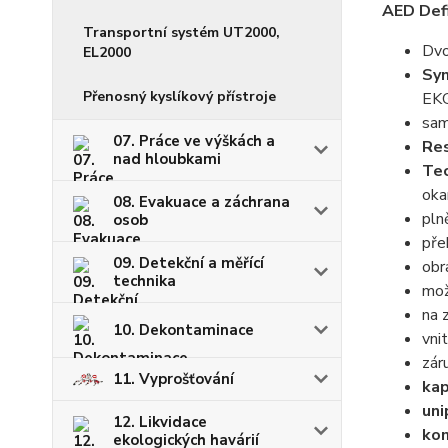
AED Defi
Transportní systém UT2000,
Dvo
EL2000
Syn
Přenosný kyslíkový přístroje
EKG
sam
07. Práce ve výškách a
Res
nad hloubkami
Tec
oka
08. Evakuace a záchrana
pln
osob
pře
09. Detekční a měřící
obr
technika
mož
na 
10. Dekontaminace
vni
zár
11. Vyprošťování
kap
uni
12. Likvidace
kom
ekologických havárií