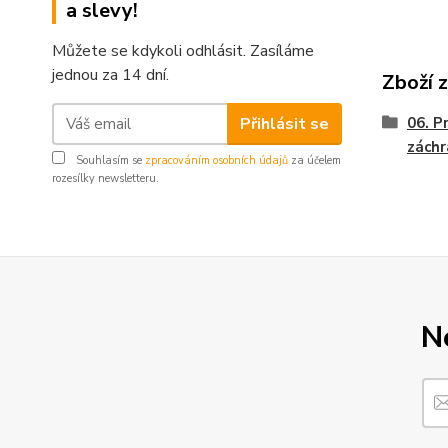
a slevy!
Můžete se kdykoli odhlásit. Zasíláme
jednou za 14 dní.
Zboží 
Přihlásit se
06. P
zách
Souhlasím se
zpracováním osobních údajů
za účelem
rozesílky newsletteru.
N