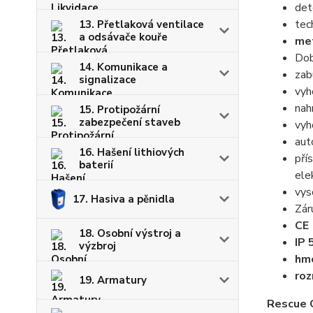
det
tec
13. Přetlaková ventilace
a odsávače kouře
met
Dob
14. Komunikace a
zab
signalizace
vyh
nah
15. Protipožární
zabezpečení staveb
vyh
aut
16. Hašení lithiových
pří
baterií
ele
vys
17. Hasiva a pěnidla
Zár
CE
18. Osobní výstroj a
IP 
výzbroj
hmo
roz
19. Armatury
Rescue 