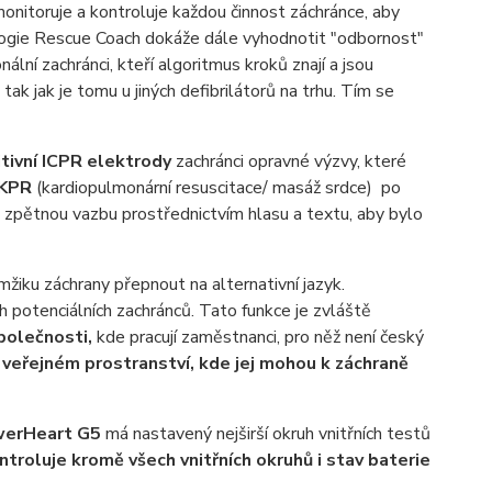
onitoruje a kontroluje každou činnost záchránce, aby
nologie Rescue Coach dokáže dále vyhodnotit "odbornost"
ální zachránci, kteří algoritmus kroků znají a jsou
 tak jak je tomu u jiných defibrilátorů na trhu. Tím se
itivní ICPR elektrody
zachránci opravné výzvy, které
 KPR
(kardiopulmonární resuscitace/ masáž srdce) po
 zpětnou vazbu prostřednictvím hlasu a textu, aby bylo
mžiku záchrany přepnout na alternativní jazyk.
h potenciálních zachránců. Tato funkce je zvláště
polečnosti,
kde pracují zaměstnanci, pro něž není český
 veřejném prostranství, kde jej mohou k záchraně
owerHeart G5
má nastavený nejširší okruh vnitřních testů
ontroluje kromě všech vnitřních okruhů i stav baterie