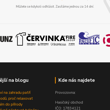
Můžete se kdykoli odhlásit. Zasíláme jednou za 14 dní.
ější na blogu
Kde nás najdete
ví na zahradu patří
Provozovna:
odů, proč relaxovat
Hasičský obchod
ím do přírody
IČO: 1783412