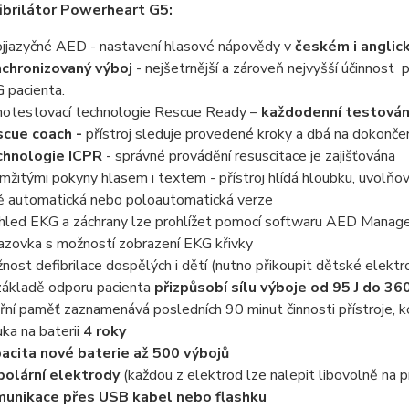
brilátor Powerheart G5:
jjazyčné AED - nastavení hlasové nápovědy v
českém i anglic
chronizovaný výboj
- nejšetrnější a zároveň nejvyšší účinnost 
 pacienta.
otestovací technologie Rescue Ready –
každodenní testování
cue coach -
přístroj sleduje
provedené kroky a dbá na dokončení
hnologie ICPR
- správné provádění resuscitace je zajišťována
mžitými pokyny hlasem i textem - přístroj hlídá hloubku, uvolňo
ě automatická nebo poloautomatická verze
hled EKG a záchrany lze prohlížet pomocí softwaru AED Manag
azovka s možností zobrazení EKG křivky
nost defibrilace dospělých i dětí (nutno přikoupit dětské elektr
základě odporu pacienta
přizpůsobí sílu výboje od 95 J do 36
třní paměť zaznamenává posledních 90 minut činnosti přístroje, 
uka na baterii
4 roky
acita nové baterie až 500 výbojů
polární elektrody
(každou z elektrod lze nalepit libovolně na p
unikace přes USB kabel nebo flashku