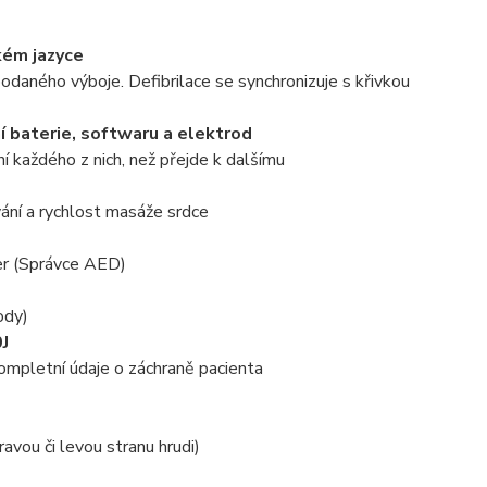
kém jazyce
podaného výboje. Defibrilace se synchronizuje s křivkou
 baterie, softwaru a elektrod
 každého z nich, než přejde k dalšímu
vání a rychlost masáže srdce
er (Správce AED)
ody)
0J
kompletní údaje o záchraně pacienta
ravou či levou stranu hrudi)