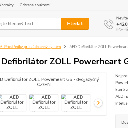
Kontakty
Ochrana soukromí
Nevíte
Hledat
+420
(Po-Pá
6. Prostředky pro záchranný systém
AED Defibrilátor ZOLL Powerheart
Defibrilátor ZOLL Powerheart G
Nejpro
PowerH
které z
AED na
Intell
Dos