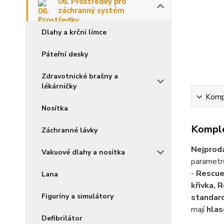
06. Prostředky pro
záchranný systém
Dlahy a krční límce
Páteřní desky
Zdravotnické brašny a
lékárničky
Kompl
Nosítka
Komple
Záchranné lávky
Nejprodá
Vakuové dlahy a nosítka
parametrů
-
Rescue
Lana
křivka, 
Figuríny a simulátory
standar
mají
hlas
Defibrilátor