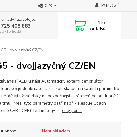
Přihlášení
CZK
 si rady? Zavolejte.
0
ks
 725 408 883
za
0 Kč
, 8-16 hod.)
 G5 - dvojjazyčný CZ/EN
5 - dvojjazyčný CZ/EN
dávanější AED u nás! Automatický externí defibrilátor
eart G5 je defibrilátor s širokou škálou unikátních parametrů,
 něj dělají uživatelsky nejbezpečnější a zároveň nejpřístupnější
 trhu. Mezi tyto parametry patří např. - Rescue Coach,
isense CPR (ICPR) Technology, ...
celý popis
tupnost
Není skladem