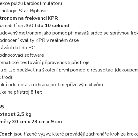
ekce pulzu kardiostimulátoru
hnologie Star-Biphasic
ronom na frekvenci KPR
a nabití na 360 J
do 10 sekund
udovaný metronom jako pomoc při masáži srdce se správnou frek
odnocení kvality KPR v reálném čase
rávání dat do PC
odnocovací software
omatické testování připravenosti přístroje
stroj lze používat na školení první pomoci o resuscitaci (dokoup
ktrod)
oká odolnost a ochrana proti nepříznivým vlivům
uka na přístroj
8 let
55
tnost 2,5 kg
měry 30 cm x 23 cm x 9 cm
Coach
jsou řízené výzvy, které provádějí záchranáře krok za kro