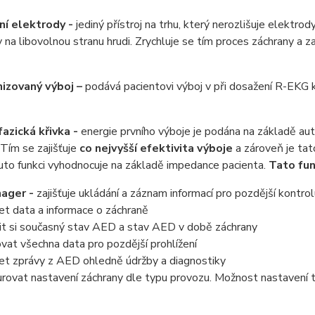
ní elektrody -
jediný přístroj na trhu, který nerozlišuje elektro
 na libovolnou stranu hrudi. Zrychluje se tím proces záchrany a za
izovaný výboj –
podává pacientovi výboj v při dosažení R-EKG k
azická křivka -
energie prvního výboje
je podána na základě au
 Tím se zajišťuje
co nejvyšší efektivita výboje
a zároveň je tat
tuto funkci vyhodnocuje na základě impedance pacienta.
Tato fun
ager -
zajišťuje ukládání a záznam informací pro pozdější kontro
et data a informace o záchraně
it si současný stav AED a stav AED v době záchrany
vat všechna data pro pozdější prohlížení
žet zprávy z AED ohledně údržby a diagnostiky
rovat nastavení záchrany dle typu provozu. Možnost nastavení tř