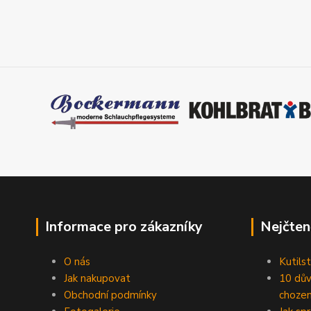
Informace pro zákazníky
Nejčten
O nás
Kutilst
Jak nakupovat
10 dův
Obchodní podmínky
chozen