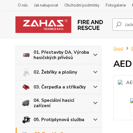
O nás
Jak nakupovat
Obchodní podmínky
Fotogalerie
Úvod
0
01. Přestavby DA, Výroba
hasičských přívěsů
AED 
02. Žebříky a plošiny
03. Čerpadla a stříkačky
04. Speciální hasicí
zařízení
05. Protiplynová služba