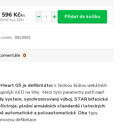
 596 Kč
/
ks
Přidat do košíku
600 Kč
bez DPH
roduktu:
0610002
Komentáře
0
Heart G5 je defibrilátor
s širokou škálou unikátních
tupnější AED na trhu. Mezi tyto parametry patří např.
y system, synchronizovaný výboj, STAR bifazická
řístroje, plnění armádních standardů i leteckých
ně automatické a poloautomatické
.
Oba
typy
rocesu defibrilace.