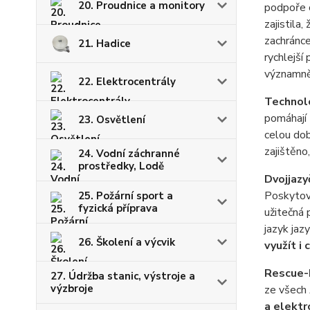
20. Proudnice a monitory
podpoře o
zajistila
zachránce
21. Hadice
rychlejší 
významně 
22. Elektrocentrály
Technol
pomáhají
23. Osvětlení
celou dob
zajištěno
24. Vodní záchranné
prostředky, Lodě
Dvojjaz
Poskytová
25. Požární sport a
fyzická příprava
užitečná
jazyk ja
26. Školení a výcvik
využít i c
Rescue-
27. Údržba stanic, výstroje a
výzbroje
ze všech 
a elektr