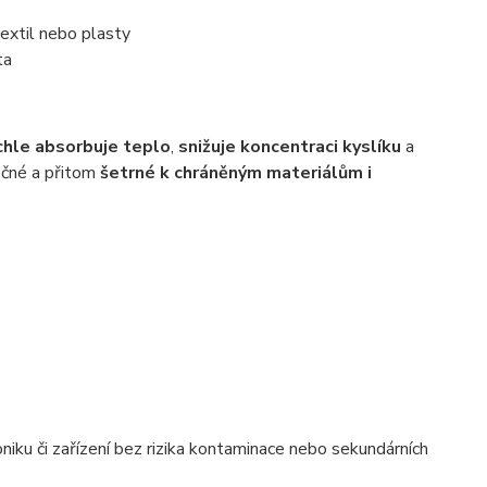
textil nebo plasty
ta
chle absorbuje teplo
,
snižuje koncentraci kyslíku
a
pečné a přitom
šetrné k chráněným materiálům i
niku či zařízení bez rizika kontaminace nebo sekundárních