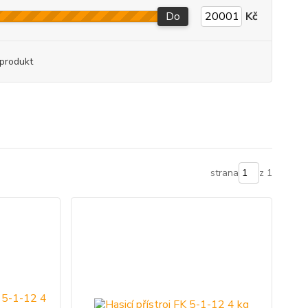
Do
Kč
produkt
strana
z 1