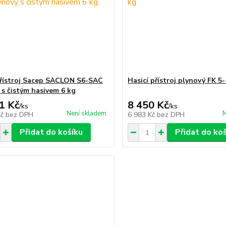
přístroj Sacep SACLON S6-SAC
Hasicí přístroj plynový FK 5
 s čistým hasivem 6 kg
1 Kč
8 450 Kč
/
ks
/
ks
Není skladem
N
Kč
bez DPH
6 983 Kč
bez DPH
Přidat do košíku
Přidat do ko