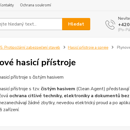
Kontakty
Ochrana soukromí
Nevíte
Hledat
+420
(Po-Pá
5. Protipožární zabezpečení staveb
Hasicí přístroje a spreje
Plynové 
ové hasicí přístroje
asicí přístroje s čistým hasivem
asicí přístroje s tzv.
čistým hasivem
(Clean Agent) představují 
íčová
ochrana citlivé techniky, elektroniky a dokumentů be
 nezanechávají žádné zbytky, nevedou elektrický proud a po aplik
 zařízení.