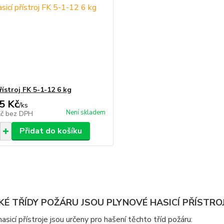
řístroj FK 5-1-12 6 kg
5 Kč
/
ks
Není skladem
Kč
bez DPH
Přidat do košíku
KÉ TŘÍDY POŽÁRU JSOU PLYNOVÉ HASICÍ PŘÍSTRO
asicí přístroje jsou určeny pro hašení těchto tříd požáru: