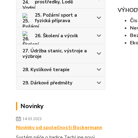
prostředky, Lodě
VÝHODY
25. Požární sport a
Čis
fyzická příprava
Nev
Bez
26. Školení a výcvik
Eko
27. Údržba stanic, výstroje a
výzbroje
28. Kyslíkové terapie
29. Dárkové předměty
Novinky
14.03.2023
Novinky od společnosti Bockermann
Systém péče o hadice TechLine nový