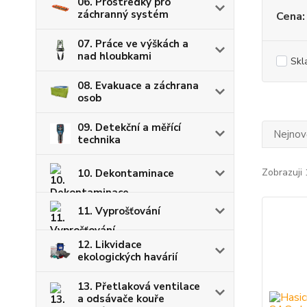
06. Prostředky pro
záchranný systém
Cena:
07. Práce ve výškách a
nad hloubkami
Skl
08. Evakuace a záchrana
osob
09. Detekční a měřící
Nejnově
technika
Zobrazuji 
10. Dekontaminace
11. Vyprošťování
12. Likvidace
ekologických havárií
13. Přetlaková ventilace
a odsávače kouře