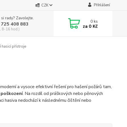
Přihlášení
CZK
 si rady? Zavolejte.
0
ks
 725 408 883
za
0 Kč
, 8-16 hod.)
hasicí přístroje
moderní a vysoce efektivní řešení pro hašení požárů tam,
z poškození
. Na rozdíl od práškových nebo pěnových
aci hasiva nedochází k následnému čištění nebo