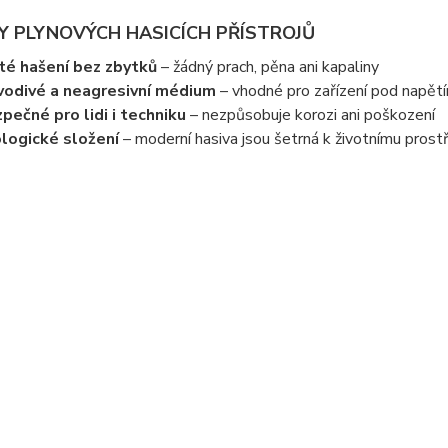
 PLYNOVÝCH HASICÍCH PŘÍSTROJŮ
té hašení bez zbytků
– žádný prach, pěna ani kapaliny
odivé a neagresivní médium
– vhodné pro zařízení pod napět
pečné pro lidi i techniku
– nezpůsobuje korozi ani poškození
logické složení
– moderní hasiva jsou šetrná k životnímu prost