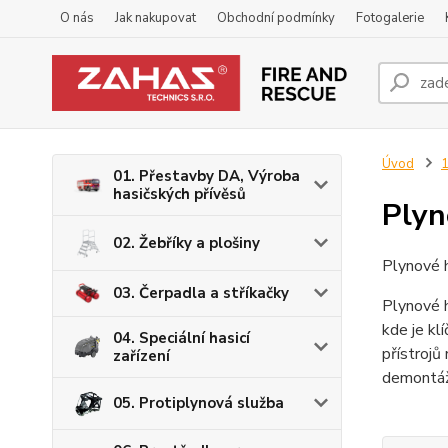
O nás
Jak nakupovat
Obchodní podmínky
Fotogalerie
Úvod
1
01. Přestavby DA, Výroba
hasičských přívěsů
Plyn
02. Žebříky a plošiny
Plynové h
03. Čerpadla a stříkačky
Plynové h
kde je kl
04. Speciální hasicí
přístrojů
zařízení
demontáži
05. Protiplynová služba