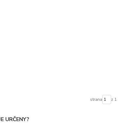
strana
z 1
JE URČENY?