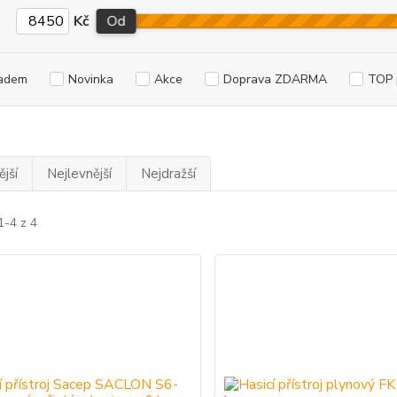
Kč
Od
adem
Novinka
Akce
Doprava ZDARMA
TOP 
jší
Nejlevnější
Nejdražší
1-4 z 4