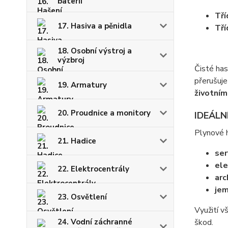
baterií
Tří
17. Hasiva a pěnidla
Tří
18. Osobní výstroj a
výzbroj
Čisté has
přerušuje
19. Armatury
životním
20. Proudnice a monitory
IDEÁLN
Plynové h
21. Hadice
ser
ele
22. Elektrocentrály
arc
jem
23. Osvětlení
Využití v
škod.
24. Vodní záchranné