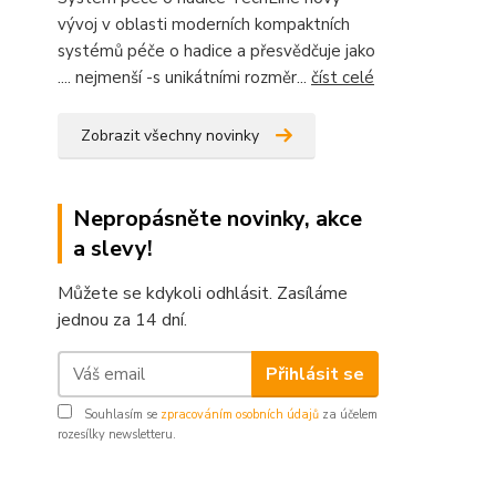
vývoj v oblasti moderních kompaktních
systémů péče o hadice a přesvědčuje jako
.... nejmenší -s unikátními rozměr...
číst celé
Zobrazit všechny novinky
Nepropásněte novinky, akce
a slevy!
Můžete se kdykoli odhlásit. Zasíláme
jednou za 14 dní.
Přihlásit se
Souhlasím se
zpracováním osobních údajů
za účelem
rozesílky newsletteru.