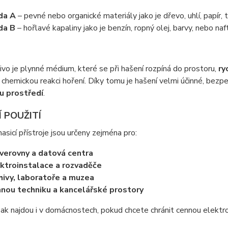
da A
– pevné nebo organické materiály jako je dřevo, uhlí, papír, 
da B
– hořlavé kapaliny jako je benzín, ropný olej, barvy, nebo naf
ivo je plynné médium, které se při hašení rozpíná do prostoru,
ry
 chemickou reakci hoření. Díky tomu je hašení velmi účinné, bez
u prostředí
.
Í POUŽITÍ
asicí přístroje jsou určeny zejména pro:
verovny a datová centra
ktroinstalace a rozvaděče
hivy, laboratoře a muzea
nou techniku a kancelářské prostory
šak najdou i v domácnostech, pokud chcete chránit cennou elektro