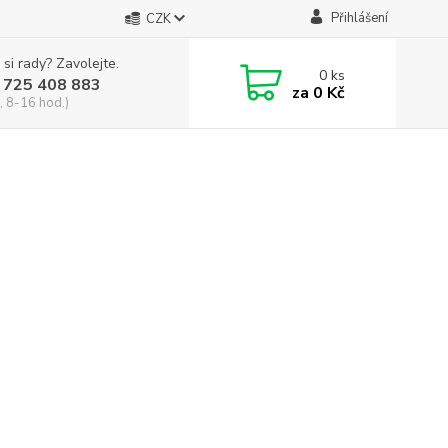
Přihlášení
CZK
 si rady? Zavolejte.
0
ks
 725 408 883
za
0 Kč
, 8-16 hod.)