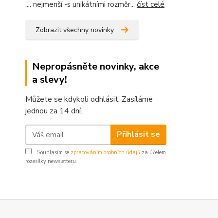
.... nejmenší -s unikátními rozměr...
číst celé
Zobrazit všechny novinky
Nepropásněte novinky, akce
a slevy!
Můžete se kdykoli odhlásit. Zasíláme
jednou za 14 dní.
Přihlásit se
Souhlasím se
zpracováním osobních údajů
za účelem
rozesílky newsletteru.