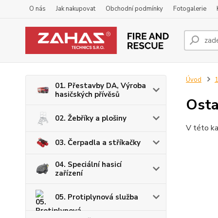
O nás
Jak nakupovat
Obchodní podmínky
Fotogalerie
Úvod
1
01. Přestavby DA, Výroba
hasičských přívěsů
Osta
02. Žebříky a plošiny
V této ka
03. Čerpadla a stříkačky
04. Speciální hasicí
zařízení
05. Protiplynová služba