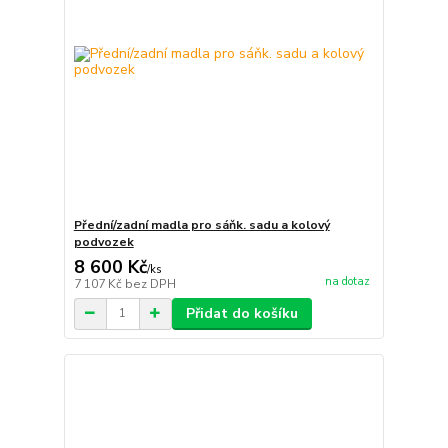
Přední/zadní madla pro sáňk. sadu a kolový
podvozek
8 600 Kč
/
ks
na dotaz
7 107 Kč
bez DPH
Přidat do košíku