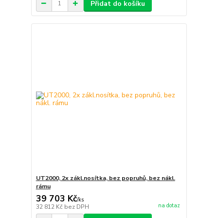
Přidat do košíku
UT2000, 2x zákl.nosítka, bez popruhů, bez nákl.
rámu
39 703 Kč
/
ks
na dotaz
32 812 Kč
bez DPH