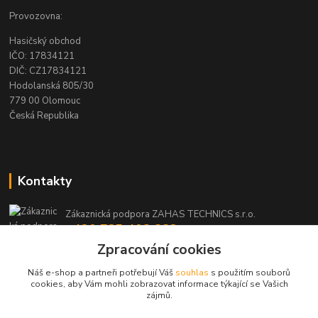
Provozovna:
Hasičský obchod
IČO: 17834121
DIČ: CZ17834121
Hodolanská 805/30
779 00 Olomouc
Česká Republika
Kontakty
Zákaznická podpora ZAHAS TECHNICS s.r.o.
+420 725 408 883
(Po-Pá, 8-16 hod.)
Zpracování cookies
Náš e-shop a partneři potřebují Váš
souhlas
s použitím souborů
info@zahas-technics.eu
cookies, aby Vám mohli zobrazovat informace týkající se Vašich
zájmů.