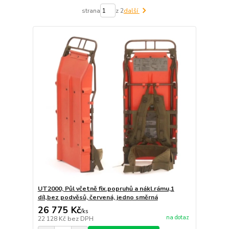
strana
z 2
další
UT2000, Půl včetně fix.popruhů a nákl.rámu,1
díl,bez podvěsů, červená, jedno směrná
26 775 Kč
/
ks
na dotaz
22 128 Kč
bez DPH