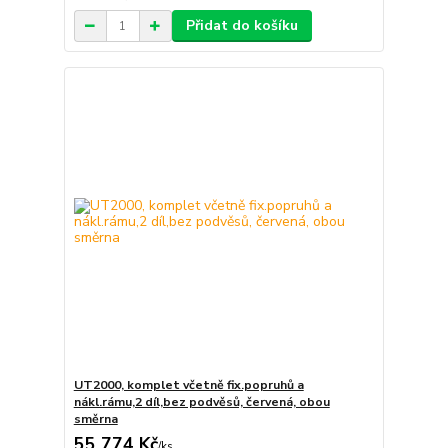
Přidat do košíku
UT2000, komplet včetně fix.popruhů a
nákl.rámu,2 díl,bez podvěsů, červená, obou
směrna
55 774 Kč
/
ks