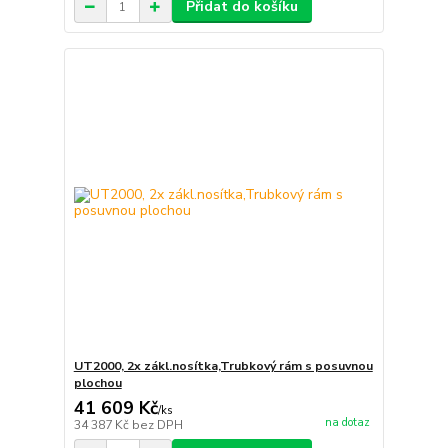
Přidat do košíku
UT2000, 2x zákl.nosítka,Trubkový rám s posuvnou
plochou
41 609 Kč
/
ks
na dotaz
34 387 Kč
bez DPH