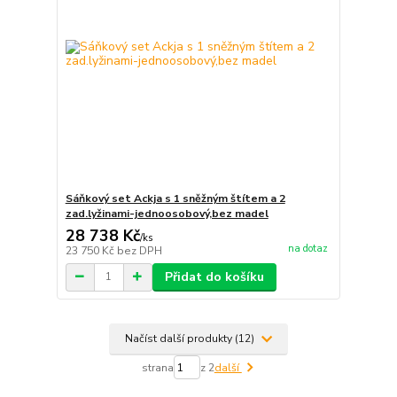
Sáňkový set Ackja s 1 sněžným štítem a 2
zad.lyžinami-jednoosobový,bez madel
28 738 Kč
/
ks
na dotaz
23 750 Kč
bez DPH
Přidat do košíku
Načíst další produkty (12)
strana
z 2
další