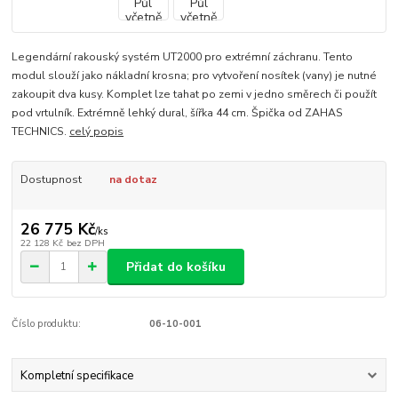
Legendární rakouský systém UT2000 pro extrémní záchranu. Tento
modul slouží jako nákladní krosna; pro vytvoření nosítek (vany) je nutné
zakoupit dva kusy. Komplet lze tahat po zemi v jedno směrech či použít
pod vrtulník. Extrémně lehký dural, šířka 44 cm. Špička od ZAHAS
TECHNICS.
celý popis
Dostupnost
na dotaz
26 775 Kč
/
ks
22 128 Kč
bez DPH
Přidat do košíku
Číslo produktu:
06-10-001
Kompletní specifikace