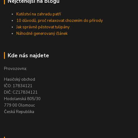
Nejčtenější na blogu
Kutilství na zahradu patří
10 důvodů, proč relaxovat chozením do přírody
Jak správně pěstovat tulipány
Náhodně generovaný článek
Kde nás najdete
Provozovna:
Hasičský obchod
IČO: 17834121
DIČ: CZ17834121
Hodolanská 805/30
779 00 Olomouc
Česká Republika