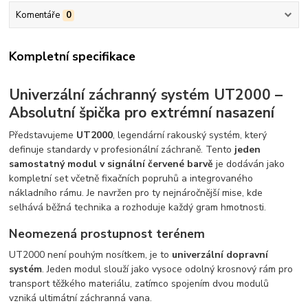
Komentáře
0
Kompletní specifikace
Univerzální záchranný systém UT2000 –
Absolutní špička pro extrémní nasazení
Představujeme
UT2000
, legendární rakouský systém, který
definuje standardy v profesionální záchraně. Tento
jeden
samostatný modul v signální červené barvě
je dodáván jako
kompletní set včetně fixačních popruhů a integrovaného
nákladního rámu. Je navržen pro ty nejnáročnější mise, kde
selhává běžná technika a rozhoduje každý gram hmotnosti.
Neomezená prostupnost terénem
UT2000 není pouhým nosítkem, je to
univerzální dopravní
systém
. Jeden modul slouží jako vysoce odolný krosnový rám pro
transport těžkého materiálu, zatímco spojením dvou modulů
vzniká ultimátní záchranná vana.