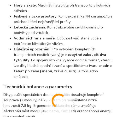
Hory a skály:
Maximální stabilita při transportu v kolmých
stěnách.
Jeskyně a úzké prostory:
Kompaktní šířka
44 cm
umožňuje
průchod i těmi nejtěsnějšími profily.
Letecká záchrana:
Konstrukce plně certifikovaná pro
podvěsy pod vrtulník.
Vodní záchrana a moře:
Odolnost vůči slané vodě a
extrémním klimatickým vlivům.
Důležité upozornění:
Pro vytvoření kompletních
transportních nosítek (vany) je
nezbytné zakoupit dva
tyto díly
. Po spojení vznikne vysoce odolná "vana", kterou
lze díky hladké spodní straně a specifickému tvaru
snadno
tahat po zemi (sněhu, trávě či suti)
, a to v jedno
směrech.
Technická brilance a parametry
Díky použití speciálních duralových slitin dosahuje kompletní
souprava (2 moduly) délky
200 cm
při neuvěřitelně nízké
hmotnosti
7,8 kg
. Ergonomie nákladního rámu umožňuje
záchranáři nést modul jako batoh, čímž šetří drahocennou energii
pro samotný zásah.