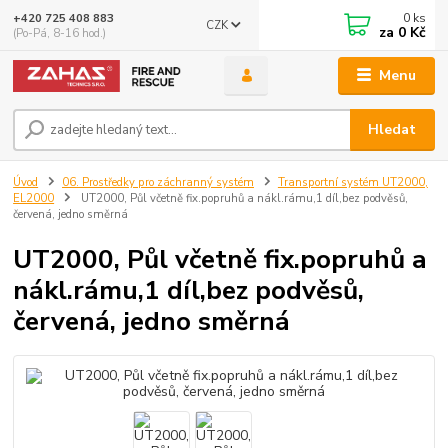
0
ks
+420 725 408 883
CZK
za
0 Kč
(Po-Pá, 8-16 hod.)
Menu
Hledat
Úvod
06. Prostředky pro záchranný systém
Transportní systém UT2000,
EL2000
UT2000, Půl včetně fix.popruhů a nákl.rámu,1 díl,bez podvěsů,
červená, jedno směrná
UT2000, Půl včetně fix.popruhů a
nákl.rámu,1 díl,bez podvěsů,
červená, jedno směrná