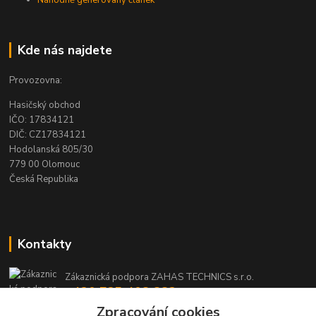
Náhodně generovaný článek
Kde nás najdete
Provozovna:
Hasičský obchod
IČO: 17834121
DIČ: CZ17834121
Hodolanská 805/30
779 00 Olomouc
Česká Republika
Kontakty
Zákaznická podpora ZAHAS TECHNICS s.r.o.
+420 725 408 883
(Po-Pá, 8-16 hod.)
Zpracování cookies