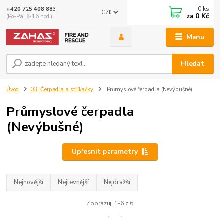
0
ks
+420 725 408 883
CZK
za
0 Kč
(Po-Pá, 8-16 hod.)
Menu
Hledat
Úvod
03. Čerpadla a stříkačky
Průmyslové čerpadla (Nevýbušné)
Průmyslové čerpadla
(Nevýbušné)
Upřesnit parametry
Nejnovější
Nejlevnější
Nejdražší
Zobrazuji 1-6 z 6