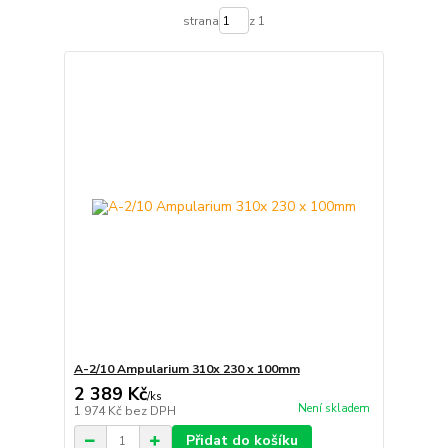
strana
z 1
A-2/10 Ampularium 310x 230 x 100mm
2 389 Kč
/
ks
Není skladem
1 974 Kč
bez DPH
Přidat do košíku