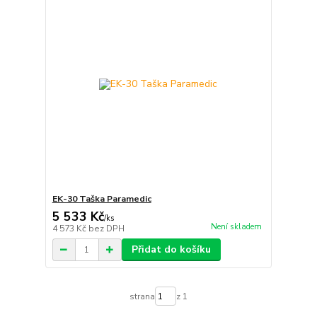
EK-30 Taška Paramedic
5 533 Kč
/
ks
Není skladem
4 573 Kč
bez DPH
Přidat do košíku
strana
z 1