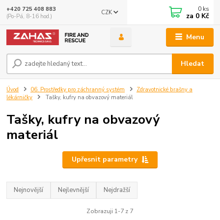
0
ks
+420 725 408 883
CZK
za
0 Kč
(Po-Pá, 8-16 hod.)
Menu
Hledat
Úvod
06. Prostředky pro záchranný systém
Zdravotnické brašny a
lékárničky
Tašky, kufry na obvazový materiál
Tašky, kufry na obvazový
materiál
Upřesnit parametry
Nejnovější
Nejlevnější
Nejdražší
Zobrazuji 1-7 z 7