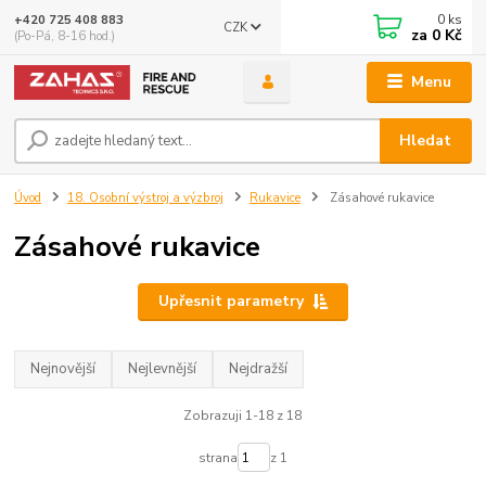
0
ks
+420 725 408 883
CZK
za
0 Kč
(Po-Pá, 8-16 hod.)
Menu
Hledat
Úvod
18. Osobní výstroj a výzbroj
Rukavice
Zásahové rukavice
Zásahové rukavice
Upřesnit parametry
Nejnovější
Nejlevnější
Nejdražší
Zobrazuji 1-18 z 18
strana
z 1