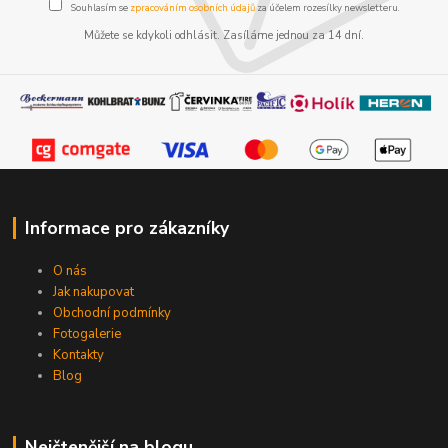
Souhlasím se
zpracováním osobních údajů
za účelem rozesílky newsletteru.
Můžete se kdykoli odhlásit. Zasíláme jednou za 14 dní.
Informace pro zákazníky
O nás
Jak nakupovat
Obchodní podmínky
Fotogalerie
Kontakty
Blog
Nejčtenější na blogu