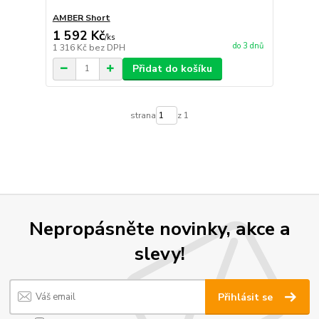
AMBER Short
1 592 Kč
/
ks
do 3 dnů
1 316 Kč
bez DPH
Přidat do košíku
strana
z 1
Nepropásněte novinky, akce a
slevy!
Přihlásit se