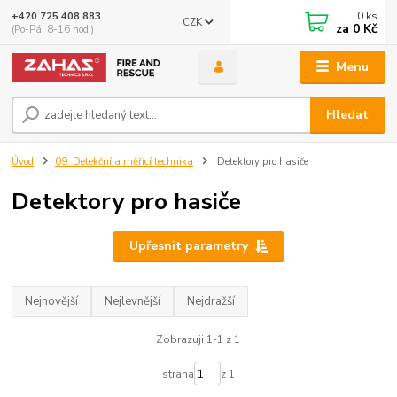
0
ks
+420 725 408 883
CZK
za
0 Kč
(Po-Pá, 8-16 hod.)
Menu
Hledat
Úvod
09. Detekční a měřící technika
Detektory pro hasiče
Detektory pro hasiče
Upřesnit parametry
Nejnovější
Nejlevnější
Nejdražší
Zobrazuji 1-1 z 1
strana
z 1