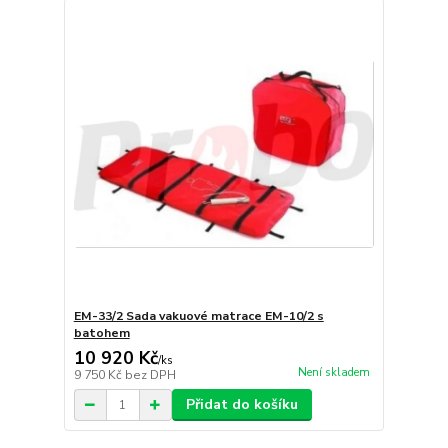
EM-33/2 Sada vakuové matrace EM-10/2 s
batohem
10 920 Kč
/
ks
Není skladem
9 750 Kč
bez DPH
Přidat do košíku