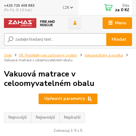
0
ks
+420 725 408 883
CZK
za
0 Kč
(Po-Pá, 8-16 hod.)
Menu
Hledat
Úvod
06. Prostředky pro záchranný systém
Vakuové dlahy a nosítka
Vakuová matrace v celoomyvatelném obalu
Vakuová matrace v
celoomyvatelném obalu
Upřesnit parametry
Nejnovější
Nejlevnější
Nejdražší
Zobrazuji 1-5 z 5