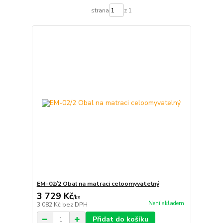
strana
z 1
EM-02/2 Obal na matraci celoomyvatelný
3 729 Kč
/
ks
Není skladem
3 082 Kč
bez DPH
Přidat do košíku