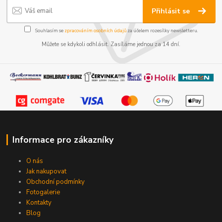
Přihlásit se
Souhlasím se
zpracováním osobních údajů
za účelem rozesílky newsletteru.
Můžete se kdykoli odhlásit. Zasíláme jednou za 14 dní.
Informace pro zákazníky
O nás
Jak nakupovat
Obchodní podmínky
Fotogalerie
Kontakty
Blog