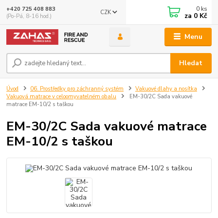
0
ks
+420 725 408 883
CZK
za
0 Kč
(Po-Pá, 8-16 hod.)
Menu
Hledat
Úvod
06. Prostředky pro záchranný systém
Vakuové dlahy a nosítka
Vakuová matrace v celoomyvatelném obalu
EM-30/2C Sada vakuové
matrace EM-10/2 s taškou
EM-30/2C Sada vakuové matrace
EM-10/2 s taškou