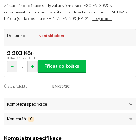
Základní specifikace sady vakuové matrace EGO EM-30/2C v
celoomyvatelném obalu s taškou - sada vakuové matrace EM-10/2 s
taškou (sada obsahuje EM-10/2, EM-20/C,EM-21 )
celý popis
Dostupnost
Není skladem
9 903 Kč
/
ks
8 842 Kč
bez DPH
Přidat do košíku
Číslo produktu:
EM-30/2C
Kompletní specifikace
Komentáře
0
Kompletní specifikace