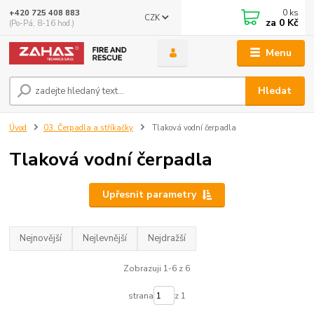
0
ks
+420 725 408 883
CZK
za
0 Kč
(Po-Pá, 8-16 hod.)
Menu
Hledat
Úvod
03. Čerpadla a stříkačky
Tlaková vodní čerpadla
Tlaková vodní čerpadla
Upřesnit parametry
Nejnovější
Nejlevnější
Nejdražší
Zobrazuji 1-6 z 6
strana
z 1