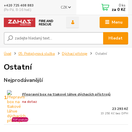
0
ks
+420 725 408 883
CZK
za
0 Kč
(Po-Pá, 8-16 hod.)
Menu
Hledat
Úvod
05. Protiplynová služba
Dýchací přístroje
Ostatní
Ostatní
Nejprodávanější
Přepravní box na tlakové láhve dýchacích přístrojů
1.
na dotaz
23 293 Kč
19 250 Kč bez DPH
TOP produkt