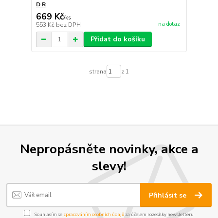
D R
669 Kč
/
ks
na dotaz
553 Kč
bez DPH
Přidat do košíku
strana
z 1
Nepropásněte novinky, akce a
slevy!
Přihlásit se
Souhlasím se
zpracováním osobních údajů
za účelem rozesílky newsletteru.