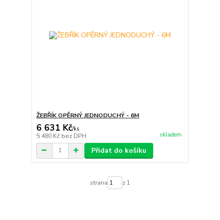
ŽEBŘÍK OPĚRNÝ JEDNODUCHÝ - 6M
6 631 Kč
/
ks
skladem
5 480 Kč
bez DPH
Přidat do košíku
strana
z 1