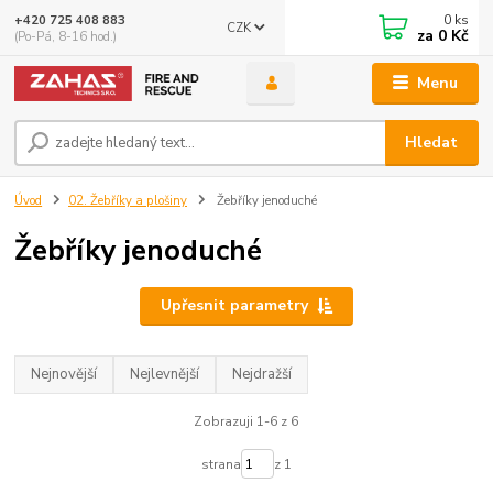
0
ks
+420 725 408 883
CZK
za
0 Kč
(Po-Pá, 8-16 hod.)
Menu
Hledat
Úvod
02. Žebříky a plošiny
Žebříky jenoduché
Žebříky jenoduché
Upřesnit parametry
Nejnovější
Nejlevnější
Nejdražší
Zobrazuji 1-6 z 6
strana
z 1