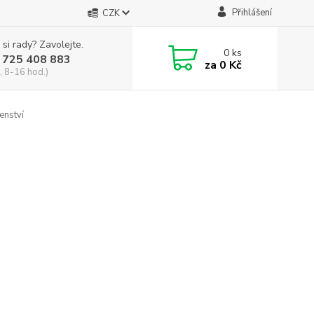
Přihlášení
CZK
 si rady? Zavolejte.
0
ks
 725 408 883
za
0 Kč
, 8-16 hod.)
enství