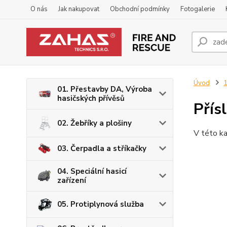
O nás
Jak nakupovat
Obchodní podmínky
Fotogalerie
Úvod
1
01. Přestavby DA, Výroba
hasičských přívěsů
Přís
02. Žebříky a plošiny
V této ka
03. Čerpadla a stříkačky
04. Speciální hasicí
zařízení
05. Protiplynová služba