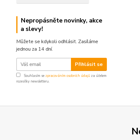
Nepropásněte novinky, akce
a slevy!
Můžete se kdykoli odhlásit. Zasíláme
jednou za 14 dní.
Přihlásit se
Souhlasím se
zpracováním osobních údajů
za účelem
rozesílky newsletteru.
N