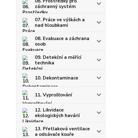
06. Prostředky pro
záchranný systém
07. Práce ve výškách a
nad hloubkami
08. Evakuace a záchrana
osob
09. Detekční a měřící
technika
10. Dekontaminace
11. Vyprošťování
12. Likvidace
ekologických havárií
13. Přetlaková ventilace
a odsávače kouře