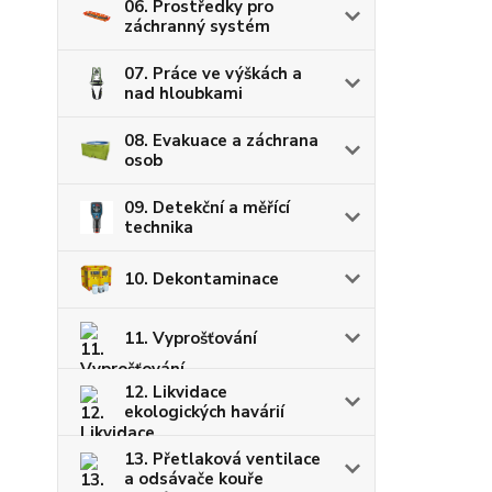
06. Prostředky pro
záchranný systém
07. Práce ve výškách a
nad hloubkami
08. Evakuace a záchrana
osob
09. Detekční a měřící
technika
10. Dekontaminace
11. Vyprošťování
12. Likvidace
ekologických havárií
13. Přetlaková ventilace
a odsávače kouře