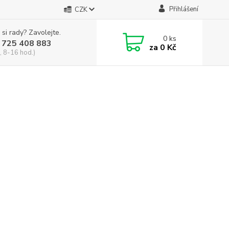
Přihlášení
CZK
 si rady? Zavolejte.
0
ks
 725 408 883
za
0 Kč
, 8-16 hod.)