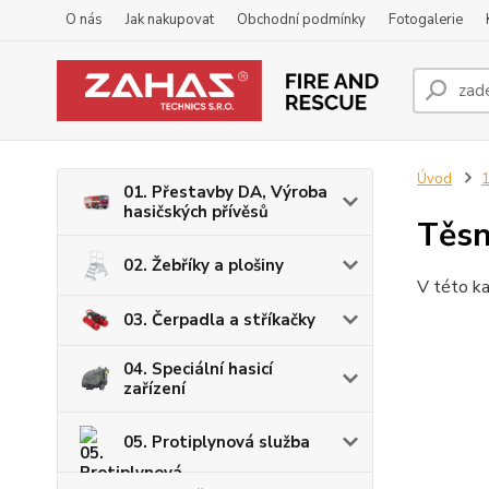
O nás
Jak nakupovat
Obchodní podmínky
Fotogalerie
Úvod
1
01. Přestavby DA, Výroba
hasičských přívěsů
Těsn
02. Žebříky a plošiny
V této ka
03. Čerpadla a stříkačky
04. Speciální hasicí
zařízení
05. Protiplynová služba