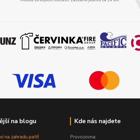
ější na blogu
Kde nás najdete
ví na zahradu patří
Provozovna: