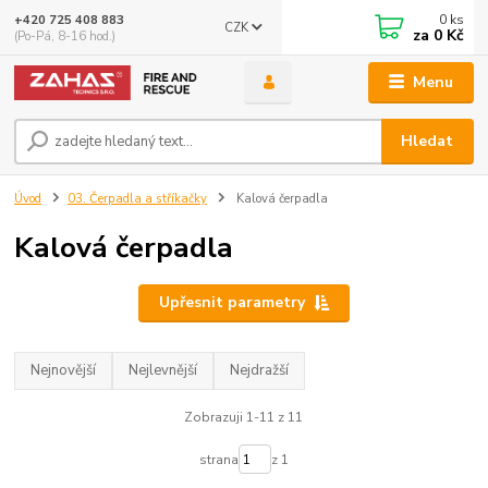
0
ks
+420 725 408 883
CZK
za
0 Kč
(Po-Pá, 8-16 hod.)
Menu
Hledat
Úvod
03. Čerpadla a stříkačky
Kalová čerpadla
Kalová čerpadla
Upřesnit parametry
Nejnovější
Nejlevnější
Nejdražší
Zobrazuji 1-11 z 11
strana
z 1