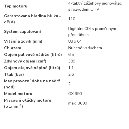
4-taktní zážehový jednoválec
Typ motoru
s rozvodem OHV
Garantovaná hladina hluku –
110
dB(A)
Digitální CDI s proměnným
Systém zapalování
předstihem
Vrtání a zdvih (mm)
88 x 64
Chlazení
Nucené vzduchem
Objem palivové nádrže (litrů)
6,5
3
Zdvihový objem (cm
)
389
Objem olejové náplně (litrů)
1,1
Tlak (bar)
2,6
Max.provozní doba na nádrž
2
(hod)
Model motoru
GX 390
Pracovní otáčky motoru
max. 3600
-1
(ot.min
)