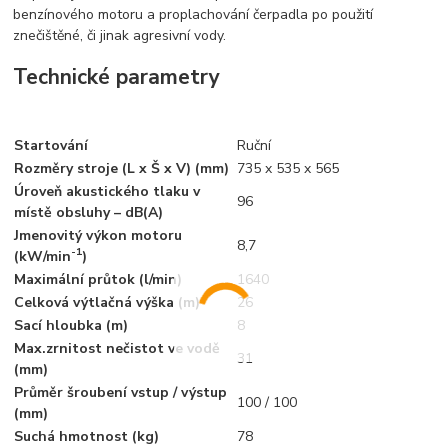
benzínového motoru a proplachování čerpadla po použití
znečištěné, či jinak agresivní vody.
Technické parametry
Startování
Ruční
Rozměry stroje (L x Š x V) (mm)
735 x 535 x 565
Úroveň akustického tlaku v
96
místě obsluhy – dB(A)
Jmenovitý výkon motoru
8,7
-1
(kW/min
)
Maximální průtok (l/min)
1640
Celková výtlačná výška (m)
26
Sací hloubka (m)
8
Max.zrnitost nečistot ve vodě
31
(mm)
Průměr šroubení vstup / výstup
100 / 100
(mm)
Suchá hmotnost (kg)
78