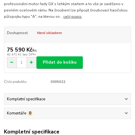
profesionální motor řady GX s lehkým startem a to vše je zavěšeno v
pevném ocelovém rámu. Na šroubení lze připojit šroubovací hasičskou
půlspojku typu "A", na kterou sn...
celý popis
Dostupnost
Není skladem
75 590 Kč
/
ks
62 471 Kč
bez DPH
Přidat do košíku
Číslo produktu:
0305022
Kompletní specifikace
Komentáře
0
Kompletní specifikace