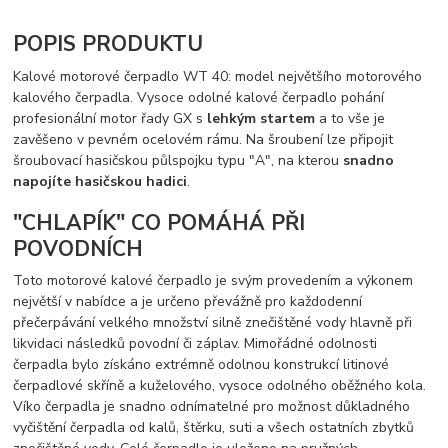
POPIS PRODUKTU
Kalové motorové čerpadlo WT 40: model největšího motorového
kalového čerpadla. Vysoce odolné kalové čerpadlo pohání
profesionální motor řady GX s
lehkým startem
a to vše je
zavěšeno v pevném ocelovém rámu. Na šroubení lze připojit
šroubovací hasičskou půlspojku typu "A", na kterou
snadno
napojíte hasičskou hadici
.
"CHLAPÍK" CO POMÁHÁ PŘI
POVODNÍCH
Toto motorové kalové čerpadlo je svým provedením a výkonem
největší v nabídce a je určeno převážně pro každodenní
přečerpávání velkého množství silně znečištěné vody hlavně při
likvidaci následků povodní či záplav. Mimořádné odolnosti
čerpadla bylo získáno extrémně odolnou konstrukcí litinové
čerpadlové skříně a kuželového, vysoce odolného oběžného kola.
Víko čerpadla je snadno odnímatelné pro možnost důkladného
vyčištění čerpadla od kalů, štěrku, suti a všech ostatních zbytků