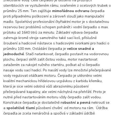
znečištěné vody. Celé čerpadlo je uloženo na pružných
silentblocích ve vyztuženém rámu, svařeném z ocelových trubek o
průměru 25 mm. Ten zajišťuje
mimořádnou ochranu
čerpadla
proti případnému poškození a zároveň slouží jako manipulační
madlo. Spolehlivý profesionální čtyřtaktní motor je s dostatečnou
rezervou bez problémů schopen pohánět i vodní čerpadlo o max.
průtoku až 1640 litrů za minutu. Základní výbava čerpadla
zahrnuje kromě stroje samotného také sací koš, příslušné
šroubení a hadicové nástavce s hadicovými svorkami pro hadici o
průměru 100 mm. Ovládání čerpadla je
velice snadné a
jednoduché
. Stačí natankovat, čerpadlo postavit na vodorovnou
plochu, čerpací skříň zalít čistou vodou, motor nastartovat
zatažením za rukojeť ručního startéru, počkat až si čerpadlo
nasaje vodu sací hadicí. Po nasátí vody lze množství přečerpávané
vody regulovat otáčkami motoru. Čerpadlo je utěsněno velmi
kvalitní mechanickou hřídelovou ucpávkou z karbidu křemíku,
která je sice velmi odolná vůči abrazivnímu působení
přečerpávané kapaliny, ale velmi náchylná na přehřátí. Proto je
nutné před nastartováním motoru vždy čerpadlo zalít vodou.
Konstrukce čerpadla je dostatečně
robustní a pevná
nekroutí se
a
spolehlivě tlumí
působení chvění od motoru na rám. Údržba
čerpadla je zcela nenáročná a spočívá v základní údržbě