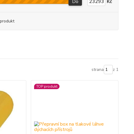
Do
Kč
produkt
strana
z 1
TOP produkt