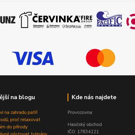
ější na blogu
Kde nás najdete
ví na zahradu patří
Provozovna:
odů, proč relaxovat
Hasičský obchod
ím do přírody
IČO: 1783412
rávně pěstovat tulipány