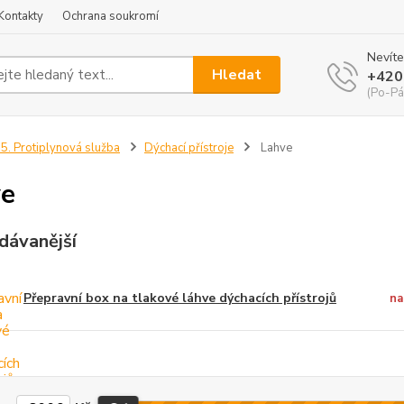
Kontakty
Ochrana soukromí
Nevíte
Hledat
+420
(Po-Pá
5. Protiplynová služba
Dýchací přístroje
Lahve
ve
dávanější
Přepravní box na tlakové láhve dýchacích přístrojů
na