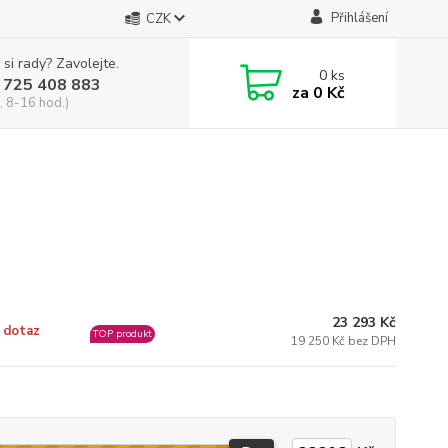
Přihlášení
CZK
 si rady? Zavolejte.
0
ks
 725 408 883
za
0 Kč
, 8-16 hod.)
23 293 Kč
 dotaz
TOP produkt
19 250 Kč bez DPH