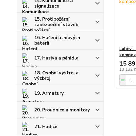
14. Komunikace a
signalizace
15. Protipožární
zabezpečení staveb
16. Hašení lithiových
baterií
Lahev -
kompozi
17. Hasiva a pěnidla
15 89
13 132 
18. Osobní výstroj a
výzbroj
19. Armatury
20. Proudnice a monitory
21. Hadice