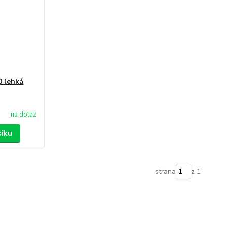
0 lehká
na dotaz
šíku
strana
z 1