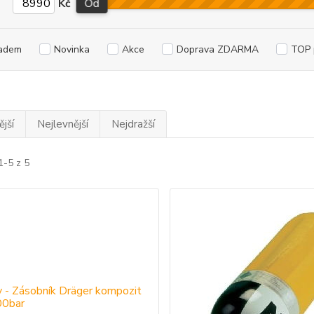
Kč
Od
adem
Novinka
Akce
Doprava ZDARMA
TOP 
jší
Nejlevnější
Nejdražší
1-5 z 5