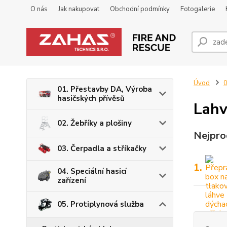
O nás
Jak nakupovat
Obchodní podmínky
Fotogalerie
Úvod
0
01. Přestavby DA, Výroba
hasičských přívěsů
Lah
02. Žebříky a plošiny
Nejpro
03. Čerpadla a stříkačky
1.
04. Speciální hasicí
zařízení
05. Protiplynová služba