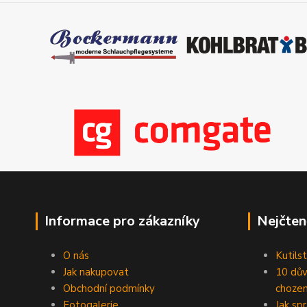
Informace pro zákazníky
Nejčten
O nás
Kutilst
Jak nakupovat
10 dův
Obchodní podmínky
chozen
Fotogalerie
Jak sp