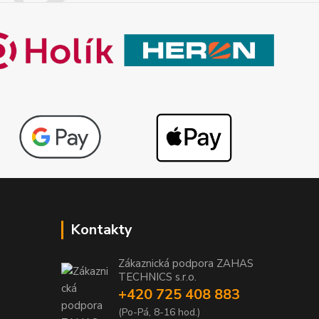
Kontakty
Zákaznická podpora ZAHAS
TECHNICS s.r.o.
+420 725 408 883
1
(Po-Pá, 8-16 hod.)