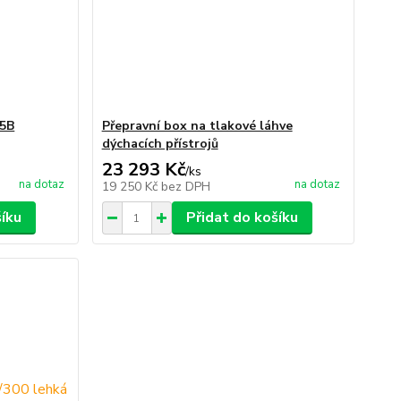
65B
Přepravní box na tlakové láhve
dýchacích přístrojů
23 293 Kč
/
ks
na dotaz
na dotaz
19 250 Kč
bez DPH
šíku
Přidat do košíku