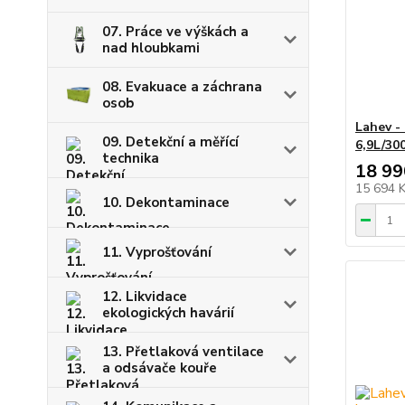
07. Práce ve výškách a
nad hloubkami
08. Evakuace a záchrana
osob
Lahev -
09. Detekční a měřící
6,9L/30
technika
18 99
15 694 
10. Dekontaminace
11. Vyprošťování
12. Likvidace
ekologických havárií
13. Přetlaková ventilace
a odsávače kouře