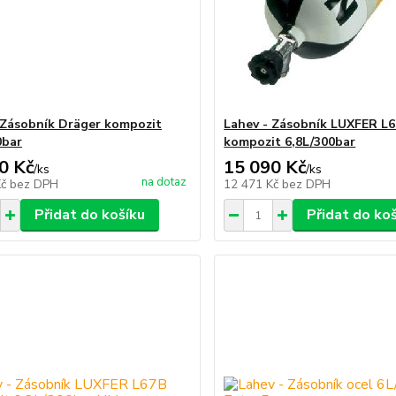
 Zásobník Dräger kompozit
Lahev - Zásobník LUXFER L
0bar
kompozit 6,8L/300bar
0 Kč
15 090 Kč
/
ks
/
ks
na dotaz
Kč
bez DPH
12 471 Kč
bez DPH
Přidat do košíku
Přidat do ko