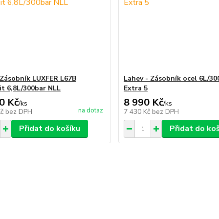
 Zásobník LUXFER L67B
Lahev - Zásobník ocel 6L/30
t 6,8L/300bar NLL
Extra 5
0 Kč
8 990 Kč
/
ks
/
ks
na dotaz
Kč
bez DPH
7 430 Kč
bez DPH
Přidat do košíku
Přidat do ko