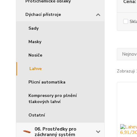
Cena:
Protichemické obleky
Dýchací přístroje
Skl
Sady
Masky
Nejnově
Nosiče
Lahve
Zobrazuji 
Plicní automatika
Kompresory pro plnění
tlakových lahví
Ostatní
06. Prostředky pro
záchranný systém