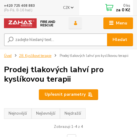
0
ks
+420 725 408 883
CZK
za
0 Kč
(Po-Pá, 8-16 hod.)
Menu
Hledat
Úvod
28. Kyslíkové terapie
Prodej tlakových lahví pro kyslíkovou terapii
Prodej tlakových lahví pro
kyslíkovou terapii
Upřesnit parametry
Nejnovější
Nejlevnější
Nejdražší
Zobrazuji 1-4 z 4