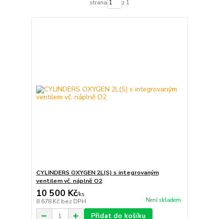
strana
z 1
CYLINDERS OXYGEN 2L(S) s integrovaným
ventilem vč. náplně O2
10 500 Kč
/
ks
Není skladem
8 678 Kč
bez DPH
Přidat do košíku