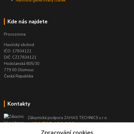
Náhodně generovaný článek
Kde nás najdete
Provozovna:
Hasičský obchod
IČO: 17834121
DIČ: CZ17834121
Hodolanská 805/30
779 00 Olomouc
Česká Republika
Kontakty
Zákaznická podpora ZAHAS TECHNICS s.r.o.
+420 725 408 883
(Po-Pá, 8-16 hod.)
Zpracování cookies