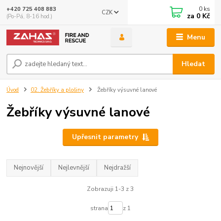
0
ks
+420 725 408 883
CZK
za
0 Kč
(Po-Pá, 8-16 hod.)
Menu
Hledat
Úvod
02. Žebříky a plošiny
Žebříky výsuvné lanové
Žebříky výsuvné lanové
Upřesnit parametry
Nejnovější
Nejlevnější
Nejdražší
Zobrazuji 1-3 z 3
strana
z 1