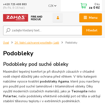
0
ks
+420 725 408 883
CZK
za
0 Kč
(Po-Pá, 8-16 hod.)
Menu
Hledat
Úvod
24. Vodní záchranné prostředky, Lodě
Podobleky
Podobleky
Podobleky pod suché obleky
Maximální tepelný komfort je při dlouhých zásazích v chladné
vodě stejně důležitý jako ochrana před vlhkem. V této kategorii
nabízíme vysoce kvalitní
podobleky Agama
, které jsou navrženy
pro použití pod suché laminátové i trilaminátové obleky. Díky
využití moderních izolačních materiálů, jako je
Tecnopile
nebo
Polartec
, naše podobleky efektivně odvádějí pot od těla a udržují
stabilní tělesnou teplotu i v extrémních podmínkách.