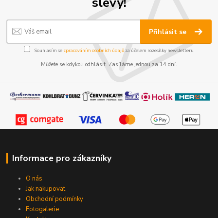
slevy!
Přihlásit se
Souhlasím se
zpracováním osobních údajů
za účelem rozesílky newsletteru.
Můžete se kdykoli odhlásit. Zasíláme jednou za 14 dní.
Informace pro zákazníky
O nás
Jak nakupovat
Obchodní podmínky
Fotogalerie