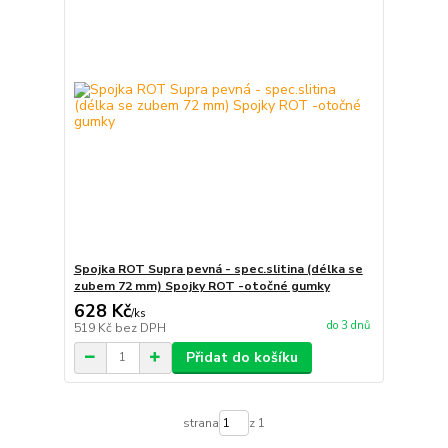
Spojka ROT Supra pevná - spec.slitina (délka se
zubem 72 mm) Spojky ROT -otočné gumky
628 Kč
/
ks
do 3 dnů
519 Kč
bez DPH
Přidat do košíku
strana
z 1