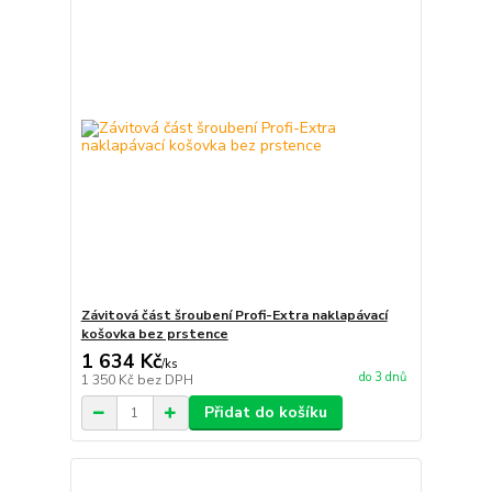
Závitová část šroubení Profi-Extra naklapávací
košovka bez prstence
1 634 Kč
/
ks
do 3 dnů
1 350 Kč
bez DPH
Přidat do košíku