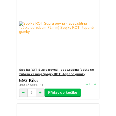
Spojka ROT Supra pevná - spec.slitina (délka se
zubem 72 mm) Spojky ROT -lepené gumky
593 Kč
/
ks
do 3 dnů
490 Kč
bez DPH
Přidat do košíku