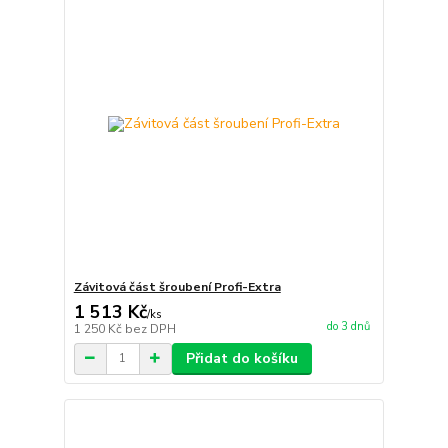
Závitová část šroubení Profi-Extra
1 513 Kč
/
ks
do 3 dnů
1 250 Kč
bez DPH
Přidat do košíku