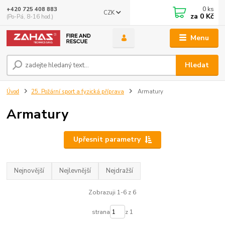
0
ks
+420 725 408 883
CZK
za
0 Kč
(Po-Pá, 8-16 hod.)
Menu
Hledat
Úvod
25. Požární sport a fyzická příprava
Armatury
Armatury
Upřesnit parametry
Nejnovější
Nejlevnější
Nejdražší
Zobrazuji 1-6 z 6
strana
z 1