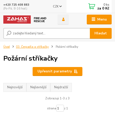
0
ks
+420 725 408 883
CZK
za
0 Kč
(Po-Pá, 8-16 hod.)
Menu
Hledat
Úvod
03. Čerpadla a stříkačky
Požární stříkačky
Požární stříkačky
Upřesnit parametry
Nejnovější
Nejlevnější
Nejdražší
Zobrazuji 1-3 z 3
strana
z 1