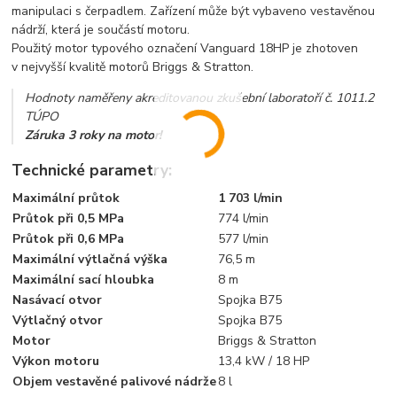
manipulaci s čerpadlem. Zařízení může být vybaveno vestavěnou
nádrží, která je součástí motoru.
Použitý motor typového označení Vanguard 18HP je zhotoven
v nejvyšší kvalitě motorů Briggs & Stratton.
Hodnoty naměřeny akreditovanou zkušební laboratoří č. 1011.2
TÚPO
Záruka 3 roky na motor!
Technické parametry:
Maximální průtok
1 703 l/min
Průtok při 0,5 MPa
774 l/min
Průtok při 0,6 MPa
577 l/min
Maximální výtlačná výška
76,5 m
Maximální sací hloubka
8 m
Nasávací otvor
Spojka B75
Výtlačný otvor
Spojka B75
Motor
Briggs & Stratton
Výkon motoru
13,4 kW / 18 HP
Objem vestavěné palivové nádrže
8 l