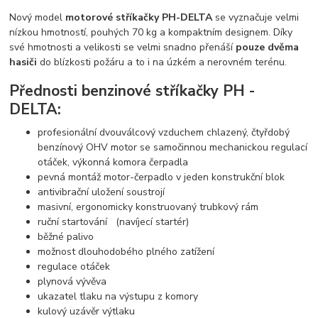
Nový model
motorové stříkačky PH-DELTA
se vyznačuje velmi
nízkou hmotností, pouhých 70 kg a kompaktním designem. Díky
své hmotnosti a velikosti se velmi snadno přenáší
pouze dvěma
hasiči
do blízkosti požáru a to i na úzkém a nerovném terénu.
Přednosti benzinové stříkačky PH -
DELTA:
profesionální dvouválcový vzduchem chlazený, čtyřdobý
benzínový OHV motor se samočinnou mechanickou regulací
otáček, výkonná komora čerpadla
pevná montáž motor-čerpadlo v jeden konstrukční blok
antivibrační uložení soustrojí
masivní, ergonomicky konstruovaný trubkový rám
ruční startování (navíjecí startér)
běžné palivo
možnost dlouhodobého plného zatížení
regulace otáček
plynová vývěva
ukazatel tlaku na výstupu z komory
kulový uzávěr výtlaku