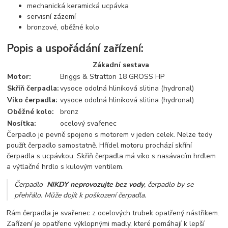
mechanická keramická ucpávka
servisní zázemí
bronzové, oběžné kolo
Popis a uspořádání zařízení:
Zákadní sestava
Motor:
Briggs & Stratton 18 GROSS HP
Skříň čerpadla:
vysoce odolná hliníková slitina (hydronal)
Víko čerpadla:
vysoce odolná hliníková slitina (hydronal)
Oběžné kolo:
bronz
Nosítka:
ocelový svařenec
Čerpadlo je pevně spojeno s motorem v jeden celek. Nelze tedy
použít čerpadlo samostatně. Hřídel motoru prochází skříní
čerpadla s ucpávkou. Skříň čerpadla má víko s nasávacím hrdlem
a výtlačné hrdlo s kulovým ventilem.
Čerpadlo
NIKDY neprovozujte bez vody
, čerpadlo by se
přehřálo. Může dojít k poškození čerpadla.
Rám čerpadla je svařenec z ocelových trubek opatřený nástřikem.
Zařízení je opatřeno výklopnými madly, které pomáhají k lepší