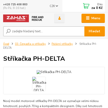
0
ks
+420 725 408 883
CZK
za
0 Kč
(Po-Pá, 8-16 hod.)
Menu
Hledat
Úvod
03. Čerpadla a stříkačky
Požární stříkačky
Stříkačka PH-
DELTA
Stříkačka PH-DELTA
Nový model motorové stříkačky PH-DELTA se vyznačuje velmi nízkou
hmotností, pouhých 70 kg a kompaktním designem. Díky své hmotnosti