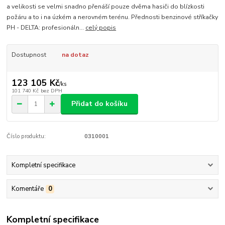
a velikosti se velmi snadno přenáší pouze dvěma hasiči do blízkosti
požáru a to i na úzkém a nerovném terénu. Přednosti benzinové stříkačky
PH - DELTA: profesionáln...
celý popis
Dostupnost
na dotaz
123 105 Kč
/
ks
101 740 Kč
bez DPH
Přidat do košíku
Číslo produktu:
0310001
Kompletní specifikace
Komentáře
0
Kompletní specifikace