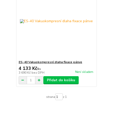
ES-40 Vakuokompresní dlaha fixace pánve
4 133 Kč
/
ks
Není skladem
3 690 Kč
bez DPH
Přidat do košíku
strana
z 1