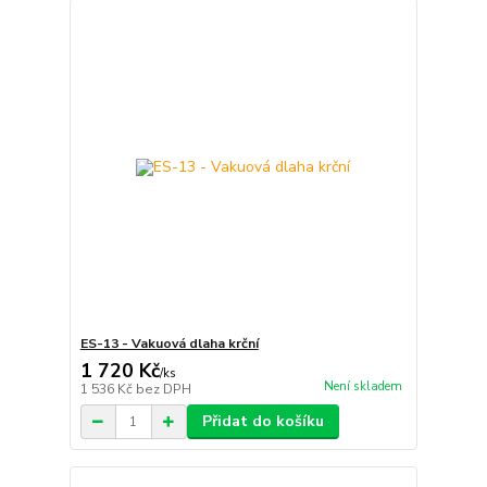
ES-13 - Vakuová dlaha krční
1 720 Kč
/
ks
Není skladem
1 536 Kč
bez DPH
Přidat do košíku