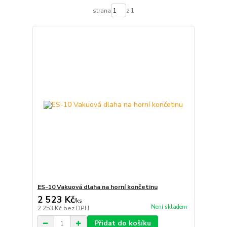
strana
z 1
ES-10 Vakuová dlaha na horní končetinu
2 523 Kč
/
ks
Není skladem
2 253 Kč
bez DPH
Přidat do košíku