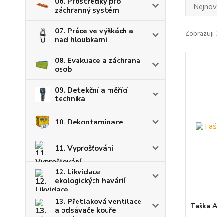
06. Prostředky pro
Nejnově
záchranný systém
07. Práce ve výškách a
Zobrazuji 
nad hloubkami
08. Evakuace a záchrana
osob
09. Detekční a měřící
technika
10. Dekontaminace
11. Vyprošťování
12. Likvidace
ekologických havárií
13. Přetlaková ventilace
Taška A
a odsávače kouře