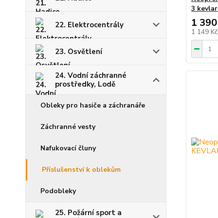
3 kevla
1 390
22. Elektrocentrály
1 149 K
23. Osvětlení
24. Vodní záchranné
prostředky, Lodě
Obleky pro hasiče a záchranáře
Záchranné vesty
Nafukovací čluny
Příslušenství k oblekům
Podobleky
25. Požární sport a