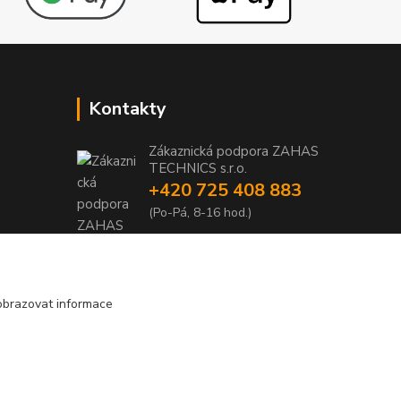
Kontakty
Zákaznická podpora ZAHAS
TECHNICS s.r.o.
+420 725 408 883
1
(Po-Pá, 8-16 hod.)
1
info@zahas-technics.eu
obrazovat informace