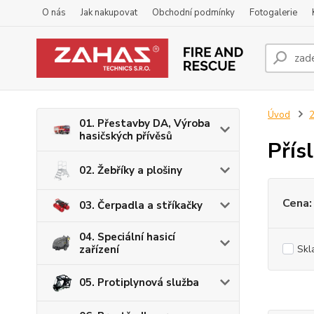
O nás
Jak nakupovat
Obchodní podmínky
Fotogalerie
Úvod
2
01. Přestavby DA, Výroba
hasičských přívěsů
Přís
02. Žebříky a plošiny
Cena:
03. Čerpadla a stříkačky
04. Speciální hasicí
zařízení
Skl
05. Protiplynová služba