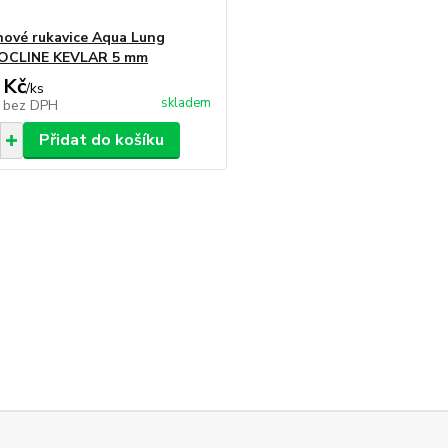
ové rukavice Aqua Lung
CLINE KEVLAR 5 mm
 Kč
/
ks
skladem
č
bez DPH
Přidat do košíku