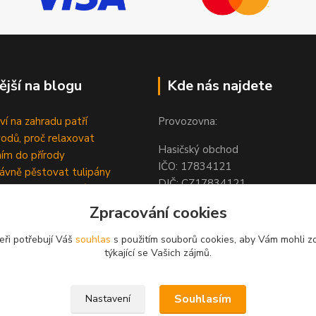
ější na blogu
Kde nás najdete
ví na zahradu patří
Provozovna:
odů, proč relaxovat
Hasičský obchod
ím do přírody
IČO: 1783412
rávně pěstovat tulipány
DIČ: CZ1783412
ně generovaný článek
Hodolanská 805/30
Zpracování cookies
779 00 Olomouc
Česká Republika
eři potřebují Váš
souhlas
s použitím souborů cookies, aby Vám mohli z
týkající se Vašich zájmů.
Souhlasím
Nastavení