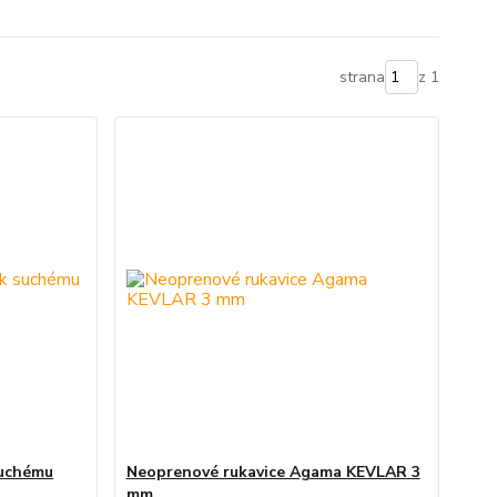
strana
z 1
suchému
Neoprenové rukavice Agama KEVLAR 3
mm