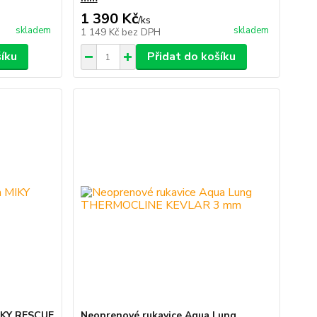
1 390 Kč
/
ks
skladem
skladem
1 149 Kč
bez DPH
šíku
Přidat do košíku
IKY RESCUE
Neoprenové rukavice Aqua Lung