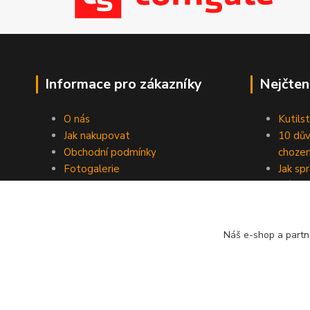
Informace pro zákazníky
Nejčten
O nás
Kutilst
Jak nakupovat
10 dův
Obchodní podmínky
chozen
Fotogalerie
Jak sp
Kontakty
Náhod
Blog
Náš e-shop a partn