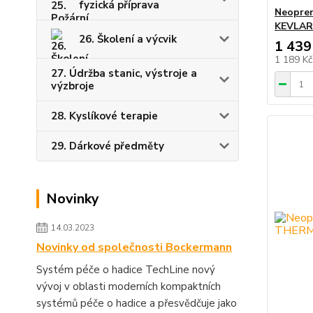
fyzická příprava
Neopren
KEVLAR
26. Školení a výcvik
1 439
1 189 K
27. Údržba stanic, výstroje a
výzbroje
28. Kyslíkové terapie
29. Dárkové předměty
Novinky
14.03.2023
Novinky od společnosti Bockermann
Systém péče o hadice TechLine nový
vývoj v oblasti moderních kompaktních
systémů péče o hadice a přesvědčuje jako