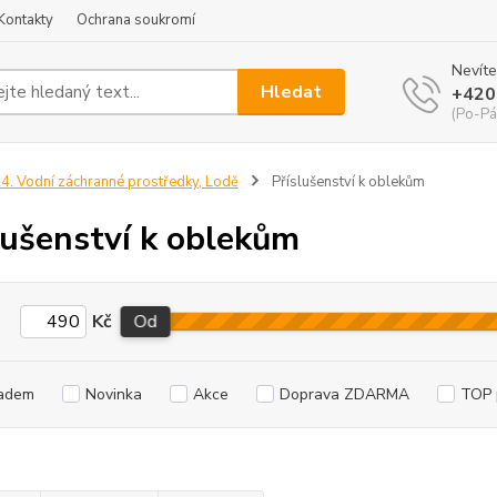
Kontakty
Ochrana soukromí
Nevíte
Hledat
+420
(Po-Pá
4. Vodní záchranné prostředky, Lodě
Příslušenství k oblekům
lušenství k oblekům
Kč
Od
adem
Novinka
Akce
Doprava ZDARMA
TOP 