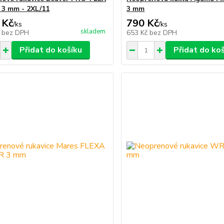
r 3 mm - 2XL/11
3 mm
 Kč
790 Kč
/
ks
/
ks
skladem
č
bez DPH
653 Kč
bez DPH
Přidat do košíku
Přidat do ko