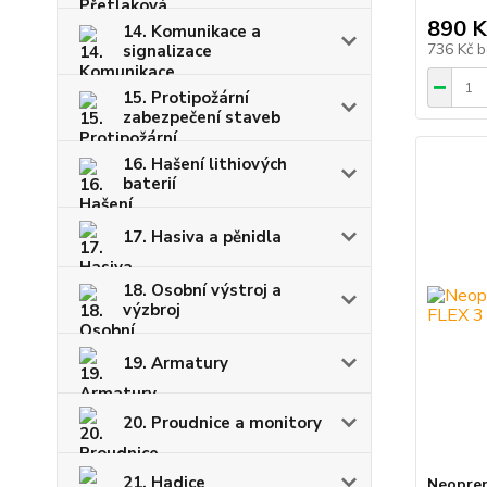
890 K
14. Komunikace a
736 Kč
b
signalizace
15. Protipožární
zabezpečení staveb
16. Hašení lithiových
baterií
17. Hasiva a pěnidla
18. Osobní výstroj a
výzbroj
19. Armatury
20. Proudnice a monitory
21. Hadice
Neopren