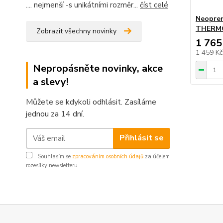
.... nejmenší -s unikátními rozměr...
číst celé
Neopren
THERMO
Zobrazit všechny novinky
1 765
1 459 K
Nepropásněte novinky, akce
a slevy!
Můžete se kdykoli odhlásit. Zasíláme
jednou za 14 dní.
Přihlásit se
Souhlasím se
zpracováním osobních údajů
za účelem
rozesílky newsletteru.