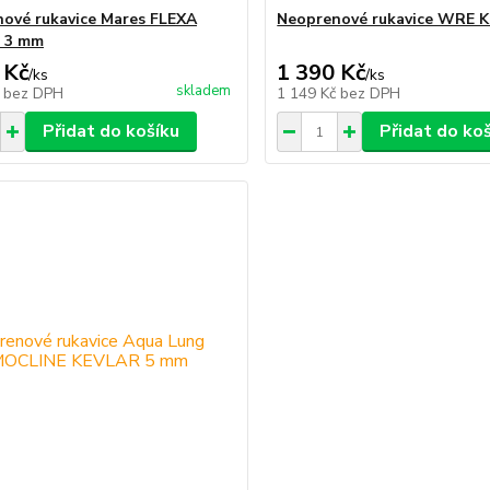
ové rukavice Mares FLEXA
Neoprenové rukavice WRE K
 3 mm
 Kč
1 390 Kč
/
ks
/
ks
skladem
č
bez DPH
1 149 Kč
bez DPH
Přidat do košíku
Přidat do ko