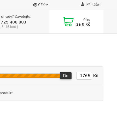
Přihlášení
CZK
 si rady? Zavolejte.
0
ks
 725 408 883
za
0 Kč
, 8-16 hod.)
Do
Kč
produkt