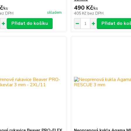
č
490 Kč
/
ks
/
ks
skladem
ez DPH
405 Kč
bez DPH
Přidat do košíku
Přidat do ko
ové rukavice Beaver PRO-FLEX
Neoprenová kukla Agama M