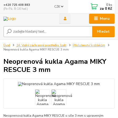
0
ks
+420 725 408 883
CZK
za
0 Kč
(Po-Pá, 8-16 hod.)
Menu
Hledat
Úvod
24. Vodní záchranné prostředky, Lodě
Příslušenství k oblekům
Neoprenová kukla Agama MIKY RESCUE 3 mm
Neoprenová kukla Agama MIKY
RESCUE 3 mm
Neoprenová kukla Agama MIKY RESCUE o síle 3 mm s upraveným