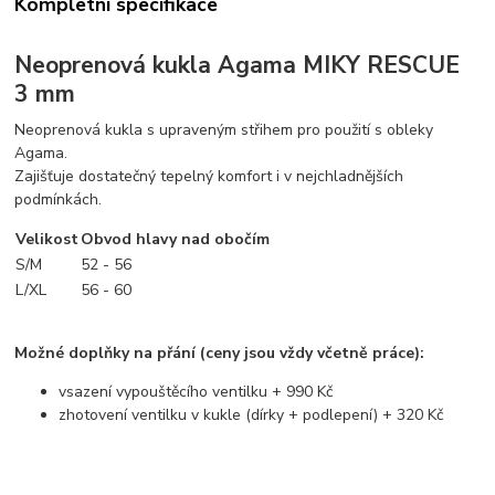
Kompletní specifikace
Neoprenová kukla Agama MIKY RESCUE
3 mm
Neoprenová kukla s upraveným střihem pro použití s obleky
Agama.
Zajišťuje dostatečný tepelný komfort i v nejchladnějších
podmínkách.
Velikost
Obvod hlavy nad obočím
S/M
52 - 56
L/XL
56 - 60
Možné doplňky na přání (ceny jsou vždy včetně práce):
vsazení vypouštěcího ventilku + 990 Kč
zhotovení ventilku v kukle (dírky + podlepení) + 320 Kč