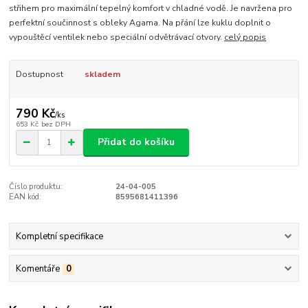
střihem pro maximální tepelný komfort v chladné vodě. Je navržena pro
perfektní součinnost s obleky Agama. Na přání lze kuklu doplnit o
vypouštěcí ventilek nebo speciální odvětrávací otvory.
celý popis
Dostupnost
skladem
790 Kč
/
ks
653 Kč
bez DPH
Přidat do košíku
Číslo produktu:
24-04-005
EAN kód:
8595681411396
Kompletní specifikace
Komentáře
0