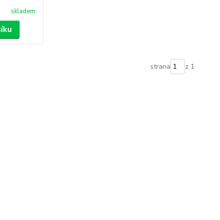
skladem
šíku
strana
z 1