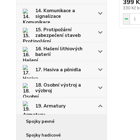
399 K
330 Kč
b
14. Komunikace a
signalizace
15. Protipožární
zabezpečení staveb
16. Hašení lithiových
baterií
17. Hasiva a pěnidla
18. Osobní výstroj a
výzbroj
19. Armatury
Spojky pevné
Spojky hadicové