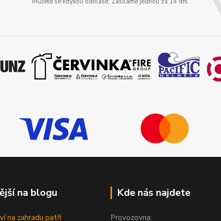
Můžete se kdykoli odhlásit. Zasíláme jednou za 14 dní.
ější na blogu
Kde nás najdete
ví na zahradu patří
Provozovna: