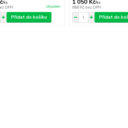
č
1 050 Kč
/
ks
/
ks
skladem
ez DPH
868 Kč
bez DPH
Přidat do košíku
Přidat do ko