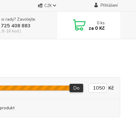
Přihlášení
CZK
 si rady? Zavolejte.
0
ks
 725 408 883
za
0 Kč
, 8-16 hod.)
Do
Kč
produkt