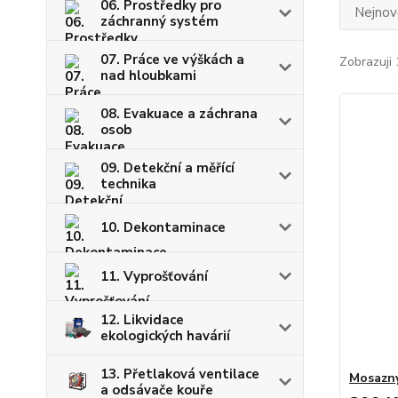
06. Prostředky pro
Nejnově
záchranný systém
07. Práce ve výškách a
Zobrazuji 
nad hloubkami
08. Evakuace a záchrana
osob
09. Detekční a měřící
technika
10. Dekontaminace
11. Vyprošťování
12. Likvidace
ekologických havárií
13. Přetlaková ventilace
Mosazný
a odsávače kouře