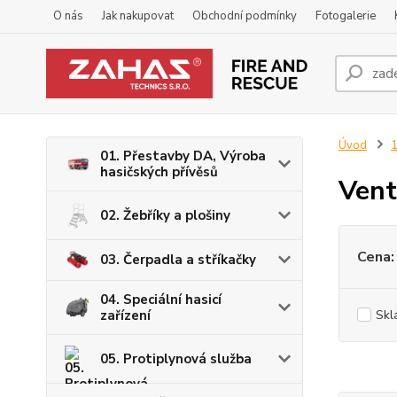
O nás
Jak nakupovat
Obchodní podmínky
Fotogalerie
Úvod
1
01. Přestavby DA, Výroba
hasičských přívěsů
Vent
02. Žebříky a plošiny
Cena:
03. Čerpadla a stříkačky
04. Speciální hasicí
zařízení
Skl
05. Protiplynová služba