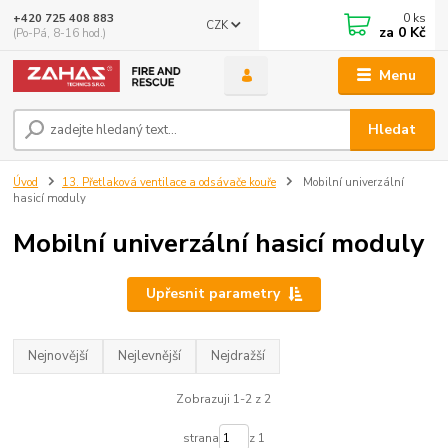
0
ks
+420 725 408 883
CZK
za
0 Kč
(Po-Pá, 8-16 hod.)
Menu
Hledat
Úvod
13. Přetlaková ventilace a odsávače kouře
Mobilní univerzální
hasicí moduly
Mobilní univerzální hasicí moduly
Upřesnit parametry
Nejnovější
Nejlevnější
Nejdražší
Zobrazuji 1-2 z 2
strana
z 1