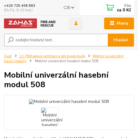
0
ks
+420 725 408 883
CZK
za
0 Kč
(Po-Pá, 8-16 hod.)
Menu
Hledat
Úvod
13. Přetlaková ventilace a odsávače kouře
Mobilní univerzální
hasicí moduly
Mobilní univerzální hasební modul 508
Mobilní univerzální hasební
modul 508