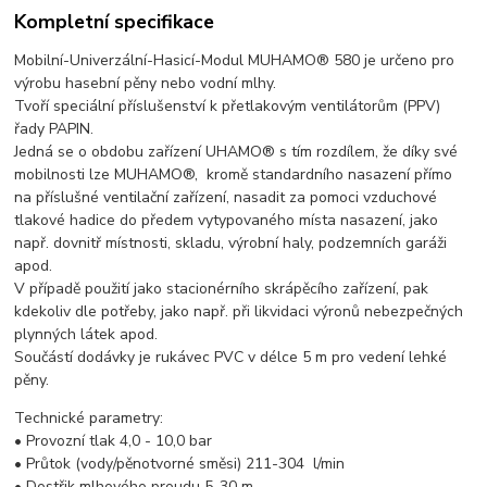
Kompletní specifikace
Mobilní-Univerzální-Hasicí-Modul MUHAMO® 580 je určeno pro
výrobu hasební pěny nebo vodní mlhy.
Tvoří speciální příslušenství k přetlakovým ventilátorům (PPV)
řady PAPIN.
Jedná se o obdobu zařízení UHAMO® s tím rozdílem, že díky své
mobilnosti lze MUHAMO®, kromě standardního nasazení přímo
na příslušné ventilační zařízení, nasadit za pomoci vzduchové
tlakové hadice do předem vytypovaného místa nasazení, jako
např. dovnitř místnosti, skladu, výrobní haly, podzemních garáži
apod.
V případě použití jako stacionérního skrápěcího zařízení, pak
kdekoliv dle potřeby, jako např. při likvidaci výronů nebezpečných
plynných látek apod.
Součástí dodávky je rukávec PVC v délce 5 m pro vedení lehké
pěny.
Technické parametry:
• Provozní tlak 4,0 - 10,0 bar
• Průtok (vody/pěnotvorné směsi) 211-304 l/min
• Dostřik mlhového proudu 5-30 m