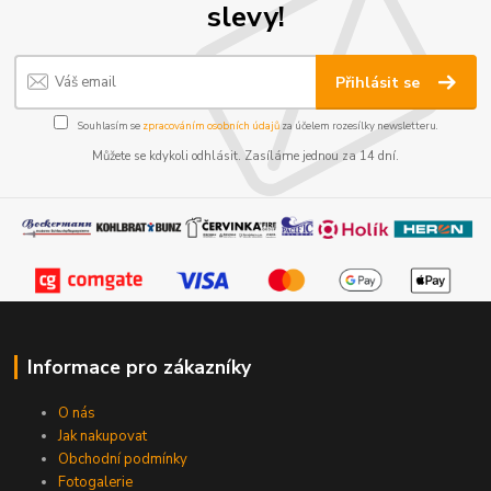
slevy!
Přihlásit se
Souhlasím se
zpracováním osobních údajů
za účelem rozesílky newsletteru.
Můžete se kdykoli odhlásit. Zasíláme jednou za 14 dní.
Informace pro zákazníky
O nás
Jak nakupovat
Obchodní podmínky
Fotogalerie