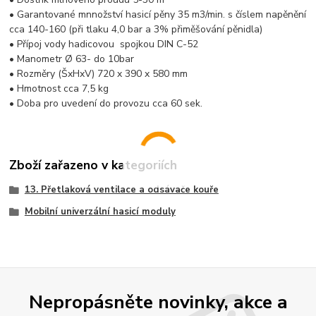
• Garantované mnnožství hasicí pěny 35 m3/min. s číslem napěnění
cca 140-160 (při tlaku 4,0 bar a 3% přiměšování pěnidla)
• Přípoj vody hadicovou spojkou DIN C-52
• Manometr Ø 63- do 10bar
• Rozměry (ŠxHxV) 720 x 390 x 580 mm
• Hmotnost cca 7,5 kg
• Doba pro uvedení do provozu cca 60 sek.
Zboží zařazeno v kategoriích
13. Přetlaková ventilace a odsávače kouře
Mobilní univerzální hasicí moduly
Nepropásněte novinky, akce a