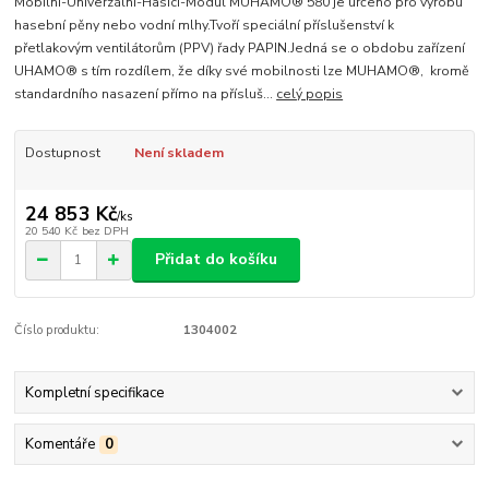
Mobilní-Univerzální-Hasicí-Modul MUHAMO® 580 je určeno pro výrobu
hasební pěny nebo vodní mlhy.Tvoří speciální příslušenství k
přetlakovým ventilátorům (PPV) řady PAPIN.Jedná se o obdobu zařízení
UHAMO® s tím rozdílem, že díky své mobilnosti lze MUHAMO®, kromě
standardního nasazení přímo na přísluš...
celý popis
Dostupnost
Není skladem
24 853 Kč
/
ks
20 540 Kč
bez DPH
Přidat do košíku
Číslo produktu:
1304002
Kompletní specifikace
Komentáře
0