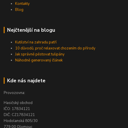
Kontakty
Blog
Nejčtenější na blogu
Kutilství na zahradu patří
10 důvodů, proč relaxovat chozením do přírody
Jak správně pěstovat tulipány
Náhodně generovaný článek
Kde nás najdete
Provozovna:
Hasičský obchod
IČO: 17834121
DIČ: CZ17834121
Hodolanská 805/30
779 00 Olomouc