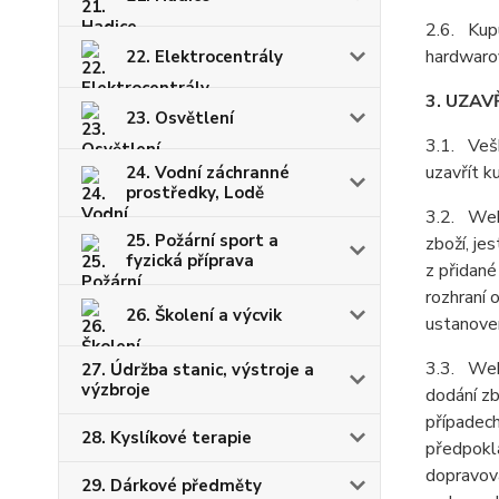
2.6. Kupu
hardwarov
22. Elektrocentrály
3. UZAV
23. Osvětlení
3.1. Vešk
uzavřít k
24. Vodní záchranné
prostředky, Lodě
3.2. Webo
25. Požární sport a
zboží, je
fyzická příprava
z přidané
rozhraní 
26. Školení a výcvik
ustanoven
3.3. Webo
27. Údržba stanic, výstroje a
výzbroje
dodání zb
případech
28. Kyslíkové terapie
předpokla
dopravov
29. Dárkové předměty