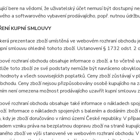
jící bere na vědomí, že uživatelský účet nemusí být dostupný n
ého a softwarového vybavení prodávajícího, popř. nutnou údržb
ŘENÍ KUPNÍ SMLOUVY
erá prezentace zboží umístěná ve webovém rozhraní obchodu je i
upní smlouvu ohledně tohoto zboží. Ustanovení § 1732 odst. 2 
vé rozhraní obchodu obsahuje informace o zboží, a to včetně uv
stliže toto zboží ze své podstaty nemůže být navráceno obvyklo
 hodnoty a všech souvisejících poplatků. Ceny zboží zůstávají v
obchodu. Ceny zboží nejsou přizpůsobovány osobě kupujícího na
ím není omezena možnost prodávajícího uzavřít kupní smlouvu z
vé rozhraní obchodu obsahuje také informace o nákladech spoje
oží. Informace o nákladech spojených s balením a dodáním zbož
, kdy je zboží doručováno v rámci území České republiky. V případ
dem vzniku práva na bezplatnou dopravu zboží na straně kupujíc
aného zboží ve výši stanovené ve webovém rozhraní obchodu. V 