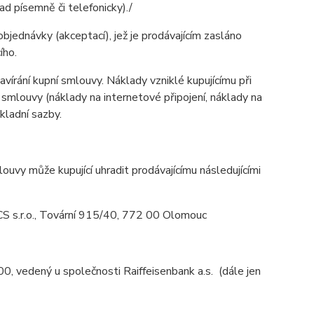
d písemně či telefonicky)./
objednávky (akceptací), jež je prodávajícím zasláno
cího.
avírání kupní smlouvy. Náklady vzniklé kupujícímu při
 smlouvy (náklady na internetové připojení, náklady na
ákladní sazby.
uvy může kupující uhradit prodávajícímu následujícími
 s.r.o., Tovární 915/40, 772 00 Olomouc
edený u společnosti Raiffeisenbank a.s. (dále jen