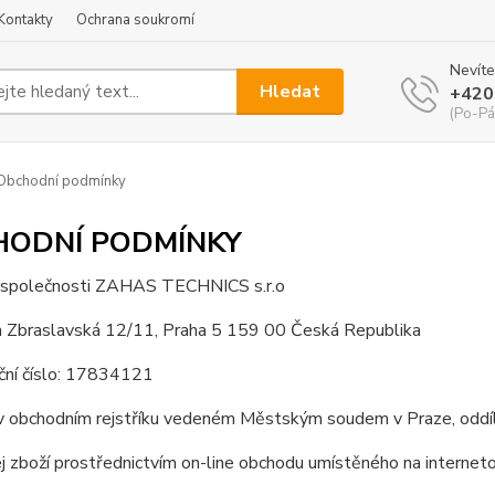
Kontakty
Ochrana soukromí
Nevíte
Hledat
+420
(Po-Pá
Obchodní podmínky
HODNÍ PODMÍNKY
 společnosti ZAHAS TECHNICS s.r.o
m Zbraslavská 12/11, Praha 5 159 00 Česká Republika
ační číslo: 17834121
v obchodním rejstříku vedeném Městským soudem v Praze, o
ej zboží prostřednictvím on-line obchodu umístěného na inte