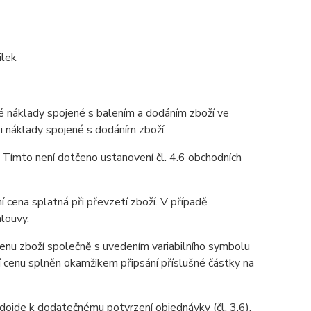
ilek
ké náklady spojené s balením a dodáním zboží ve
 i náklady spojené s dodáním zboží.
. Tímto není dotčeno ustanovení čl. 4.6 obchodních
í cena splatná při převzetí zboží. V případě
louvy.
cenu zboží společně s uvedením variabilního symbolu
í cenu splněn okamžikem připsání příslušné částky na
nedojde k dodatečnému potvrzení objednávky (čl. 3.6),