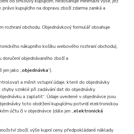
pení od smlouvy kupujícím, nedosahuje minimální výše, jež
 právo kupujícího na dopravu zboží zdarma zaniká a
ém rozhraní obchodu. Objednávkový formulář obsahuje
ronického nákupního košíku webového rozhraní obchodu),
 doručení objednávaného zboží a
jen jako „
objednávka
“).
trolovat a měnit vstupní údaje, které do objednávky
at chyby vzniklé při zadávání dat do objednávky.
objednávku a zaplatit“. Údaje uvedené v objednávce jsou
bjednávky toto obdržení kupujícímu potvrdí elektronickou
kém účtu či v objednávce (dále jen „
elektronická
množství zboží, výše kupní ceny, předpokládané náklady