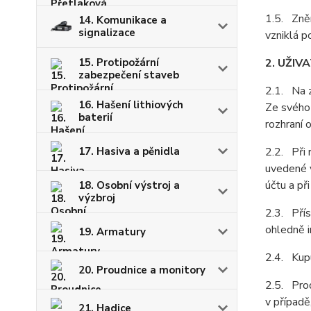
1.5. Zněn
14. Komunikace a
signalizace
vzniklá p
15. Protipožární
2. UŽIV
zabezpečení staveb
2.1. Na z
16. Hašení lithiových
Ze svého 
baterií
rozhraní 
17. Hasiva a pěnidla
2.2. Při 
uvedené v
účtu a př
18. Osobní výstroj a
výzbroj
2.3. Přís
ohledně i
19. Armatury
2.4. Kupu
20. Proudnice a monitory
2.5. Prod
v případě
21. Hadice