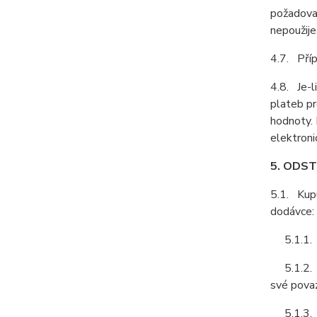
požadovat
nepoužije
4.7. Příp
4.8. Je-l
plateb pr
hodnoty. 
elektroni
5. ODS
5.1. Kupu
dodávce:
5.1.1. z
5.1.2. zb
své pova
5.1.3. zb