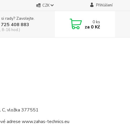
Přihlášení
CZK
 si rady? Zavolejte.
0
ks
 725 408 883
za
0 Kč
, 8-16 hod.)
ddíl C, vložka 377551
rnetové adrese www.zahas-technics.eu