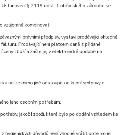
u. Ustanovení § 2119 odst. 1 občanského zákoníku se
lze vzájemně kombinovat.
závaznými právními předpisy, vystaví prodávající ohledně
akturu. Prodávající není plátcem daně z přidané
í ceny zboží a zašle jej v elektronické podobě na
íku nelze mimo jiné odstoupit od kupní smlouvy o
ného jeho osobním potřebám,
otřeby, jakož i zboží, které bylo po dodání vzhledem ke
 hygienických důvodů není vhodné vrátit poté, co jej