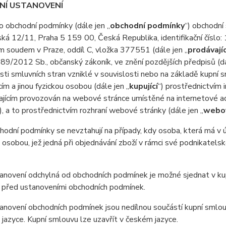
DNÍ USTANOVENÍ
 obchodní podmínky (dále jen „
obchodní podmínky
“) obchodní
ká 12/11, Praha 5 159 00, Česká Republika, identifikační čísl
 soudem v Praze, oddíl C, vložka 377551 (dále jen „
prodávajíc
 89/2012 Sb., občanský zákoník, ve znění pozdějších předpisů (dá
sti smluvních stran vzniklé v souvislosti nebo na základě kupní s
cím a jinou fyzickou osobou (dále jen „
kupující
“) prostřednictvím
vajícím provozován na webové stránce umístěné na internetové 
), a to prostřednictvím rozhraní webové stránky (dále jen „
webov
odní podmínky se nevztahují na případy, kdy osoba, která má v úm
 osobou, jež jedná při objednávání zboží v rámci své podnikatel
novení odchylná od obchodních podmínek je možné sjednat v kup
 před ustanoveními obchodních podmínek.
anovení obchodních podmínek jsou nedílnou součástí kupní smlo
jazyce. Kupní smlouvu lze uzavřít v českém jazyce.