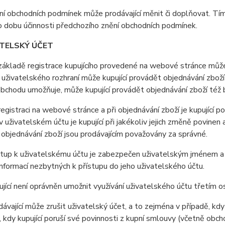
í obchodních podmínek může prodávající měnit či doplňovat. Tí
o dobu účinnosti předchozího znění obchodních podmínek.
ATELSKÝ ÚČET
ákladě registrace kupujícího provedené na webové stránce může 
uživatelského rozhraní může kupující provádět objednávání zboží 
obchodu umožňuje, může kupující provádět objednávání zboží též
registraci na webové stránce a při objednávání zboží je kupující 
 uživatelském účtu je kupující při jakékoliv jejich změně povine
i objednávání zboží jsou prodávajícím považovány za správné.
tup k uživatelskému účtu je zabezpečen uživatelským jménem a 
nformací nezbytných k přístupu do jeho uživatelského účtu.
jící není oprávněn umožnit využívání uživatelského účtu třetím 
ávající může zrušit uživatelský účet, a to zejména v případě, kdy 
, kdy kupující poruší své povinnosti z kupní smlouvy (včetně obc