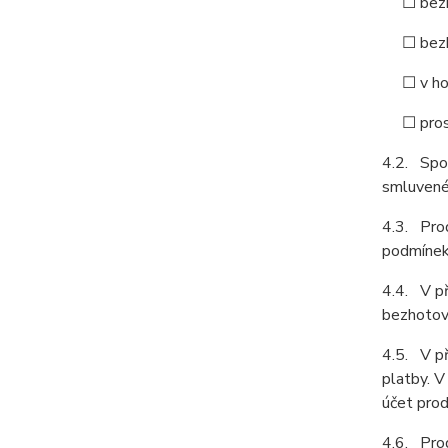
☐ bezhot
☐ bezho
☐ v hoto
☐ prostř
4.2. Spol
smluvené 
4.3. Prod
podmínek 
4.4. V př
bezhotovo
4.5. V př
platby. V
účet prod
4.6. Prod