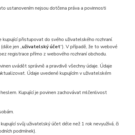
mto ustanovením nejsou dotčena práva a povinnosti
kupující přistupovat do svého uživatelského rozhraní.
(dále jen „
uživatelský účet
“). V případě, že to webové
 bez registrace přímo z webového rozhraní obchodu.
povinen uvádět správně a pravdivě všechny údaje. Údaje
n aktualizovat. Údaje uvedené kupujícím v uživatelském
heslem. Kupující je povinen zachovávat mlčenlivost
osobám.
kupující svůj uživatelský účet déle než 1 rok nevyužívá, či
hodních podmínek).