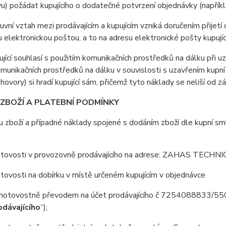
u) požádat kupujícího o dodatečné potvrzení objednávky (napříkla
vní vztah mezi prodávajícím a kupujícím vzniká doručením přijetí 
u elektronickou poštou, a to na adresu elektronické pošty kupují
jící souhlasí s použitím komunikačních prostředků na dálku při uz
omunikačních prostředků na dálku v souvislosti s uzavřením kupní
 hovory) si hradí kupující sám, přičemž tyto náklady se neliší od z
 ZBOŽÍ A PLATEBNÍ PODMÍNKY
 zboží a případné náklady spojené s dodáním zboží dle kupní smlo
vosti v provozovně prodávajícího na adrese: ZAHAS TECHNICS
vosti na dobírku v místě určeném kupujícím v objednávce
ovostně převodem na účet prodávajícího č 7254088833/5500, v
odávajícího
“);