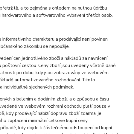
epřetržitě, a to zejména s ohledem na nutnou údržbu
u hardwarového a softwarového vybavení třetích osob.
nformativního charakteru a prodávající není povinen
občanského zákoníku se nepoužije.
edení cen jednotlivého zboží a nákladů za navrácení
u poštovní cestou. Ceny zboží jsou uvedeny včetně daně
 platnosti po dobu, kdy jsou zobrazovány ve webovém
 základě automatizovaného rozhodování. Tímto
a individuálně sjednaných podmínek.
ných s balením a dodáním zboží, a o způsobu a času
í uvedené ve webovém rozhraní obchodu platí pouze v
ě, kdy prodávající nabízí dopravu zboží zdarma, je
ího zaplacení minimální celkové kupní ceny
případě, kdy dojde k částečnému odstoupení od kupní