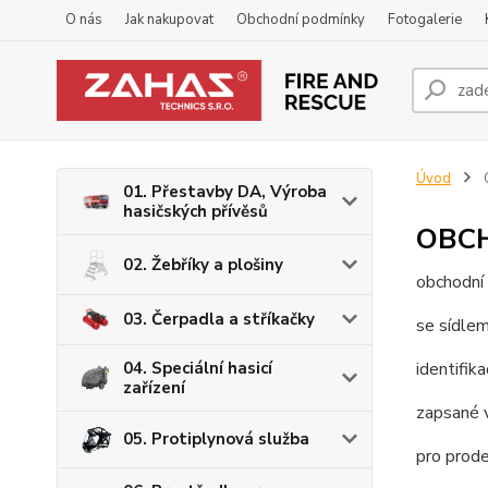
O nás
Jak nakupovat
Obchodní podmínky
Fotogalerie
Úvod
01. Přestavby DA, Výroba
hasičských přívěsů
OBC
02. Žebříky a plošiny
obchodní
03. Čerpadla a stříkačky
se sídle
04. Speciální hasicí
identifik
zařízení
zapsané 
05. Protiplynová služba
pro prod