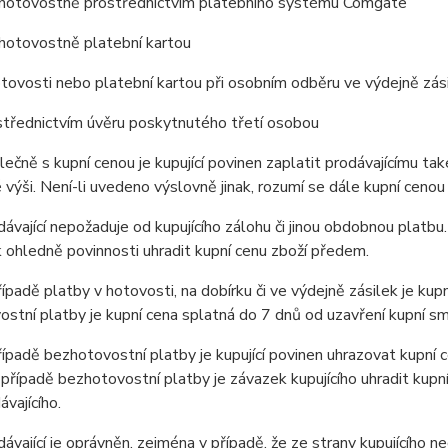
ovostně prostřednictvím platebního systému
Comgate
tovostně platební kartou
vosti nebo platební kartou při osobním odběru ve výdejně zás
ednictvím úvěru poskytnutého třetí osobou
ečně s kupní cenou je kupující povinen zaplatit prodávajícímu ta
výši. Není-li uvedeno výslovně jinak, rozumí se dále kupní cenou
ávající nepožaduje od kupujícího zálohu či jinou obdobnou platbu
ohledně povinnosti uhradit kupní cenu zboží předem.
ípadě platby v hotovosti, na dobírku či ve výdejně zásilek je kupn
stní platby je kupní cena splatná do 7 dnů od uzavření kupní sm
ípadě bezhotovostní platby je kupující povinen uhrazovat kupní 
 případě bezhotovostní platby je závazek kupujícího uhradit kupn
ávajícího.
ávající je oprávněn, zejména v případě, že ze strany kupujícího 