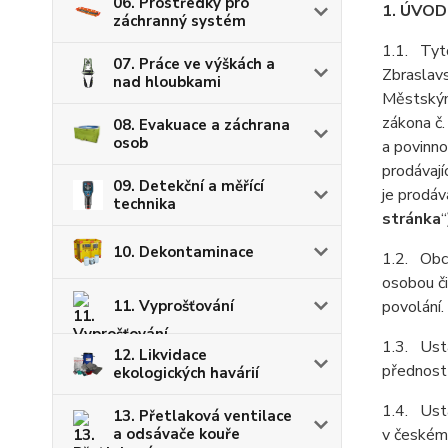
06. Prostředky pro
1. ÚVO
záchranný systém
1.1. Tyto
07. Práce ve výškách a
Zbraslavs
nad hloubkami
Městským
zákona č.
08. Evakuace a záchrana
osob
a povinno
prodávají
09. Detekční a měřící
je prodá
technika
stránka
“
10. Dekontaminace
1.2. Obch
osobou či
11. Vyprošťování
povolání.
1.3. Usta
12. Likvidace
přednost
ekologických havárií
1.4. Ust
13. Přetlaková ventilace
a odsávače kouře
v českém 