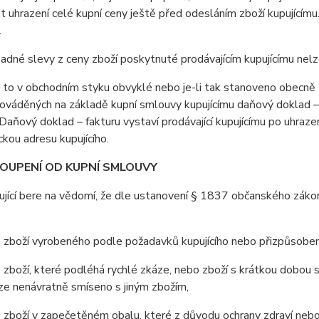
 uhrazení celé kupní ceny ještě před odesláním zboží kupujícím
.
adné slevy z ceny zboží poskytnuté prodávajícím kupujícímu ne
i to v obchodním styku obvyklé nebo je-li tak stanoveno obecně 
ováděných na základě kupní smlouvy kupujícímu daňový doklad – f
Daňový doklad – fakturu vystaví prodávající kupujícímu po uhrazen
ckou adresu kupujícího.
TOUPENÍ OD KUPNÍ SMLOUVY
jící bere na vědomí, že dle ustanovení § 1837 občanského zákon
boží vyrobeného podle požadavků kupujícího nebo přizpůsobe
oží, které podléhá rychlé zkáze, nebo zboží s krátkou dobou sp
ze nenávratně smíseno s jiným zbožím,
oží v zapečetěném obalu, které z důvodu ochrany zdraví nebo z