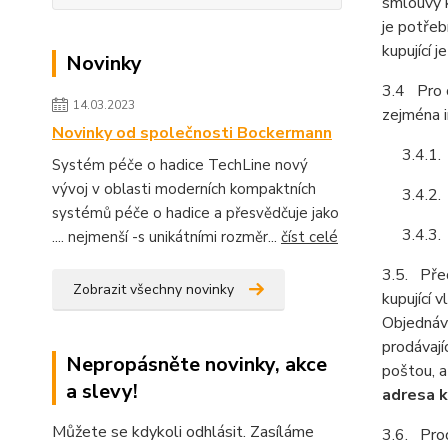
smlouvy k
je potřeb
kupující 
Novinky
3.4 Pro o
14.03.2023
zejména i
Novinky od společnosti Bockermann
3.4.1. ob
Systém péče o hadice TechLine nový
vývoj v oblasti moderních kompaktních
3.4.2. z
systémů péče o hadice a přesvědčuje jako
3.4.3. i
.... nejmenší -s unikátními rozměr...
číst celé
3.5. Před
Zobrazit všechny novinky
kupující 
Objednávk
prodávají
Nepropásněte novinky, akce
poštou, a
a slevy!
adresa k
Můžete se kdykoli odhlásit. Zasíláme
3.6. Prod