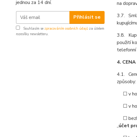
jednou za 14 dní.
na doprav
3.7. Smlu
Přihlásit se
kupujícím
Souhlasím se
zpracováním osobních údajů
za účelem
rozesílky newsletteru.
3.8. Kupu
použití k
telefonní
4. CENA
4.1. Cenu
způsoby:
☐ v hoto
☐ v hoto
☐ bezhot
„
účet pr