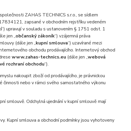
 společnosti ZAHAS TECHNICS s.r.o., se sídlem
o: 17834121, zapsané v obchodním rejstříku vedeném
í
“) upravují v souladu s ustanovením § 1751 odst. 1
le jen „
občanský zákoník
“) vzájemná práva
mlouvy (dále jen „
kupní smlouva
“) uzavírané mezi
 internetového obchodu prodávajícího. Internetový obchod
adrese
www.zahas-technics.eu
(dále jen „
webová
é rozhraní obchodu
“).
yslu nakoupit zboží od prodávajícího, je právnickou
ské činnosti nebo v rámci svého samostatného výkonu
ní smlouvě. Odchylná ujednání v kupní smlouvě mají
uvy. Kupní smlouva a obchodní podmínky jsou vyhotoveny