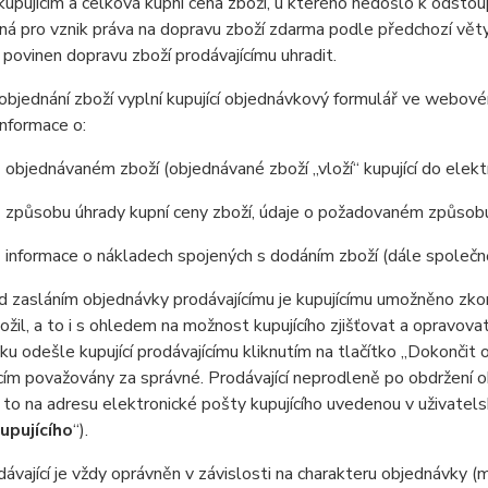
upujícím a celková kupní cena zboží, u kterého nedošlo k odstou
ná pro vznik práva na dopravu zboží zdarma podle předchozí věty,
je povinen dopravu zboží prodávajícímu uhradit.
bjednání zboží vyplní kupující objednávkový formulář ve webov
nformace o:
jednávaném zboží (objednávané zboží „vloží“ kupující do elekt
působu úhrady kupní ceny zboží, údaje o požadovaném způsobu
nformace o nákladech spojených s dodáním zboží (dále společně 
 zasláním objednávky prodávajícímu je kupujícímu umožněno zkon
vložil, a to i s ohledem na možnost kupujícího zjišťovat a opravov
u odešle kupující prodávajícímu kliknutím na tlačítko „Dokončit 
cím považovány za správné. Prodávající neprodleně po obdržení o
 to na adresu elektronické pošty kupujícího uvedenou v uživatels
upujícího
“).
ávající je vždy oprávněn v závislosti na charakteru objednávky (