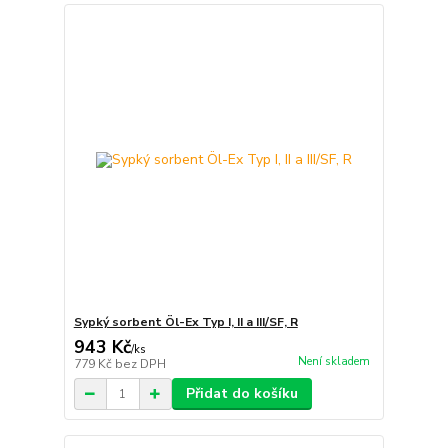
Sypký sorbent Öl-Ex Typ I, II a III/SF, R
943 Kč
/
ks
Není skladem
779 Kč
bez DPH
Přidat do košíku