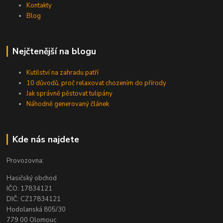
Kontakty
Blog
Nejčtenější na blogu
Kutilství na zahradu patří
10 důvodů, proč relaxovat chozením do přírody
Jak správně pěstovat tulipány
Náhodně generovaný článek
Kde nás najdete
Provozovna:
Hasičský obchod
IČO: 17834121
DIČ: CZ17834121
Hodolanská 805/30
779 00 Olomouc