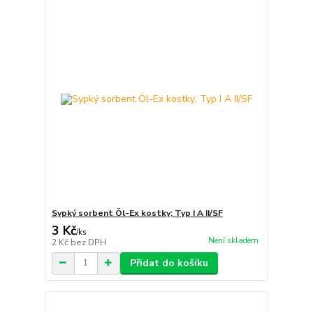
Sypký sorbent Öl-Ex kostky; Typ I A II/SF
3 Kč
/
ks
Není skladem
2 Kč
bez DPH
Přidat do košíku