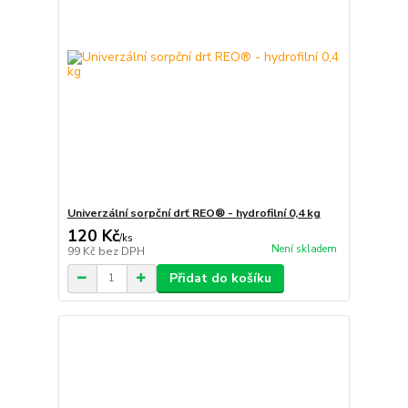
Univerzální sorpční drť REO® - hydrofilní 0,4 kg
120 Kč
/
ks
Není skladem
99 Kč
bez DPH
Přidat do košíku