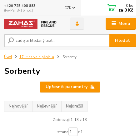
0
ks
+420 725 408 883
CZK
za
0 Kč
(Po-Pá, 8-16 hod.)
Menu
Hledat
Úvod
17. Hasiva a pěnidla
Sorbenty
Sorbenty
Upřesnit parametry
Nejnovější
Nejlevnější
Nejdražší
Zobrazuji 1-13 z 13
strana
z 1