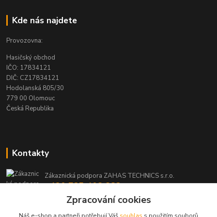
Kde nás najdete
Provozovna:
Hasičský obchod
IČO: 17834121
DIČ: CZ17834121
Hodolanská 805/30
779 00 Olomouc
Česká Republika
Kontakty
Zákaznická podpora ZAHAS TECHNICS s.r.o.
+420 725 408 883
(Po-Pá, 8-16 hod.)
Zpracování cookies
Náš e-shop a partneři potřebují Váš
souhlas
s použitím souborů
info@zahas-technics.eu