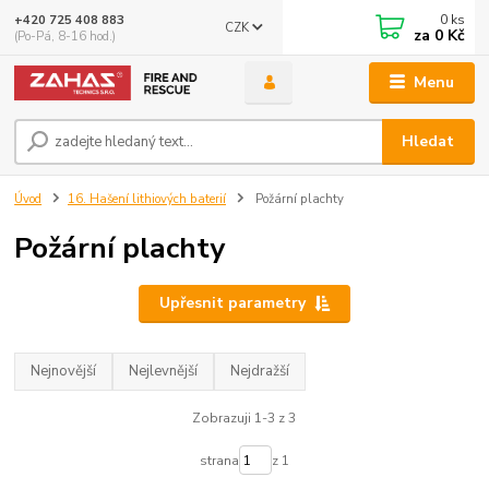
0
ks
+420 725 408 883
CZK
za
0 Kč
(Po-Pá, 8-16 hod.)
Menu
Hledat
Úvod
16. Hašení lithiových baterií
Požární plachty
Požární plachty
Upřesnit parametry
Nejnovější
Nejlevnější
Nejdražší
Zobrazuji 1-3 z 3
strana
z 1