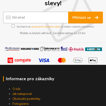
slevy!
Přihlásit se
Souhlasím se
zpracováním osobních údajů
za účelem rozesílky newsletteru.
Můžete se kdykoli odhlásit. Zasíláme jednou za 14 dní.
Informace pro zákazníky
O nás
Jak nakupovat
Obchodní podmínky
Fotogalerie