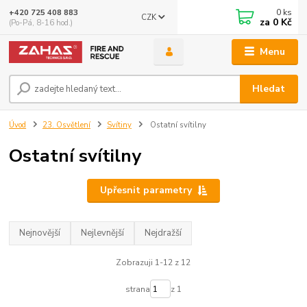
0
ks
+420 725 408 883
CZK
za
0 Kč
(Po-Pá, 8-16 hod.)
Menu
Hledat
Úvod
23. Osvětlení
Svítiny
Ostatní svítilny
Ostatní svítilny
Upřesnit parametry
Nejnovější
Nejlevnější
Nejdražší
Zobrazuji 1-12 z 12
strana
z 1