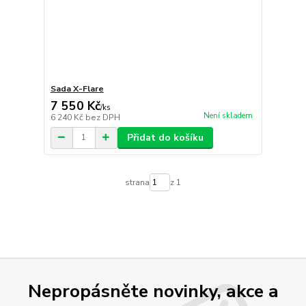
Sada X-Flare
7 550 Kč
/
ks
Není skladem
6 240 Kč
bez DPH
Přidat do košíku
strana
z 1
Nepropásněte novinky, akce a