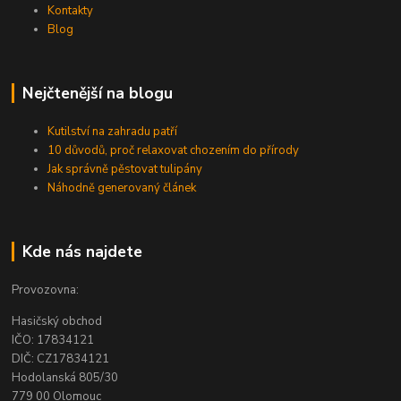
Kontakty
Blog
Nejčtenější na blogu
Kutilství na zahradu patří
10 důvodů, proč relaxovat chozením do přírody
Jak správně pěstovat tulipány
Náhodně generovaný článek
Kde nás najdete
Provozovna:
Hasičský obchod
IČO: 17834121
DIČ: CZ17834121
Hodolanská 805/30
779 00 Olomouc